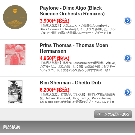
Payfone - Dime Algo (Black
Science Orchestra Remixes)
3,900円(税込)
【当店人気盤!!】人気ユニットの新作は[Leng]から。
Black Science Orchestraもリミックスで参加した、シン
プルで中毒性の高い大推薦スローモー・ブギーです!!
Prins Thomas - Thomas Moen
Hermansen
4,950円(税込)
【当店人気盤!!】北欧Nu Disco/Houseの牽引者、2年ぶり
のアルバム。北欧の清々しく開けた気候を感じるブギー
&ディスコ。長く愛されるであろうおすすめの一枚！
Bim Sherman - Ghetto Dub
6,200円(税込)
【当店人気盤、待望のリプレス!!】'88年レア盤が正規再
発。Adrian Sherwood、King Tubby、Prince Jammy、
Sly & Robbieらが参加した最高のダブ・アルバムです!!
ページの先頭へ戻る
商品検索