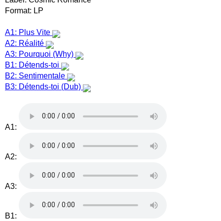
Format: LP
A1: Plus Vite
A2: Réalité
A3: Pourquoi (Why)
B1: Détends-toi
B2: Sentimentale
B3: Détends-toi (Dub)
A1:
A2:
A3:
B1: