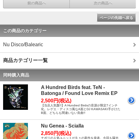
前の商品へ
次の商品へ
ページの先頭へ戻る
この商品のカテゴリー
Nu Disco/Balearic
商品カテゴリー一覧
同時購入商品
A Hundred Birds feat. TeN -
Batonga / Found Love Remix EP
2,500円(税込)
【当店人気盤!!】A Hundred Birdsの音源が限定7インチ
化。レゲエ・ディスコ風なA面とDJ KAWASAKI手がけた
B面、どちらも間違いない良曲!!
Nu Genea - Scialla
2,850円(税込)
ナポリの人気ユニットが久々の新作を発表。今回も陽光