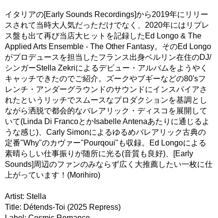
イタリアの[Early Sounds Recordings]から2019年にリリー
スされて当時大人気だっただけでなく、2020年にはリプレ
ス盤も出て再び当店大ヒットを記録したEd Longo & The
Applied Arts Ensemble - The Other Fantasy。そのEd Longo
がプロデュースを担当したフランス出身ベルリン在住のDJ/
シンガーStella Zekriによるデビュー・アルバムをようやく
キャッチできたのでご紹介。ズークやブギーなどの80'sフ
レンチ・アンダーグラウンドのサウンドにインスパイアさ
れたというリッチでスムースなプロダクションを基調とし
ながら洒脱で都会的なバレアリック・ディスコを展開して
いて(Linda Di FrancoとかIsabelle Antenaあたりに通じるよ
うな感じ)、Carly Simonによるゆるめバレアリック古典の
定番"Why"のカヴァー"Pourqoui"も収録。Ed Longoによる
素晴らしい仕事振りが随所に光る(音質も良好)、[Early
Sounds]周辺のファンのみならず広く大推薦したい一枚に仕
上がっています！(Morihiro)
Artist: Stella
Title: Détends-Toi (2025 Repress)
Label: Cosmic Romance