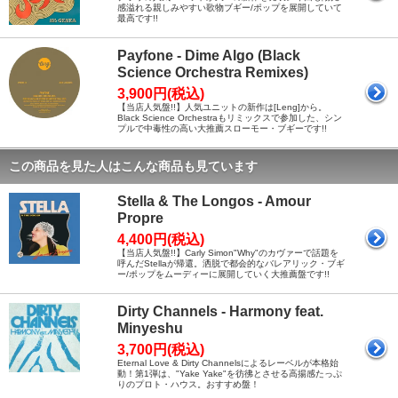
感溢れる親しみやすい歌物ブギー/ポップを展開していて
最高です!!
Payfone - Dime Algo (Black
Science Orchestra Remixes)
3,900円(税込)
【当店人気盤!!】人気ユニットの新作は[Leng]から。
Black Science Orchestraもリミックスで参加した、シン
プルで中毒性の高い大推薦スローモー・ブギーです!!
この商品を見た人はこんな商品も見ています
Stella & The Longos - Amour
Propre
4,400円(税込)
【当店人気盤!!】Carly Simon"Why"のカヴァーで話題を
呼んだStellaが帰還。洒脱で都会的なバレアリック・ブギ
ー/ポップをムーディーに展開していく大推薦盤です!!
Dirty Channels - Harmony feat.
Minyeshu
3,700円(税込)
Eternal Love & Dirty Channelsによるレーベルが本格始
動！第1弾は、"Yake Yake"を彷彿とさせる高揚感たっぷ
りのプロト・ハウス。おすすめ盤！