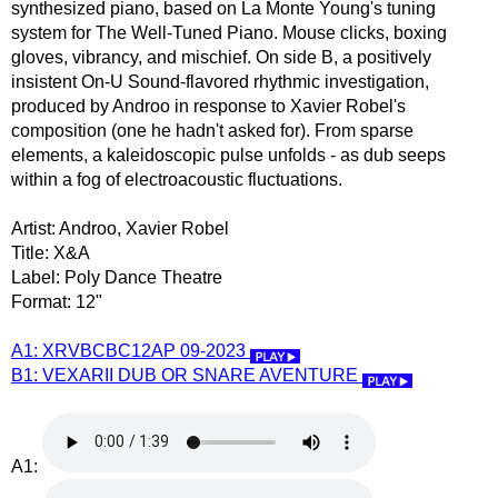
synthesized piano, based on La Monte Young's tuning
system for The Well-Tuned Piano. Mouse clicks, boxing
gloves, vibrancy, and mischief. On side B, a positively
insistent On-U Sound-flavored rhythmic investigation,
produced by Androo in response to Xavier Robel's
composition (one he hadn't asked for). From sparse
elements, a kaleidoscopic pulse unfolds - as dub seeps
within a fog of electroacoustic fluctuations.
Artist: Androo, Xavier Robel
Title: X&A
Label: Poly Dance Theatre
Format: 12"
A1: XRVBCBC12AP 09-2023
B1: VEXARII DUB OR SNARE AVENTURE
A1: