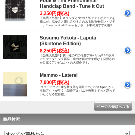
Fouk & The Phenomenal
Handclap Band - Tune it Out
3,250円(税込)
【当店人気盤!!】オランダとNYの人気アクトがタッグを
組んだ、温かみと親しみやすさのある歌物モダン・ブギ
ー。Francois K.やCosmoもサポート中のおすすめ盤!!
Susumu Yokota - Laputa
(Skintone Edition)
8,250円(税込)
【当店人気盤!!】横田進の幻の名作アルバムが23年振り
にリマスタリング再発。氏の才能が余す所なく発揮され
た目眩くアンビエントの大傑作です。
Mammo - Lateral
7,000円(税込)
‘ダブ・テクノ2.0’な新次元を開拓中の[Short Span]から
主軸アクトが早くも新作アルバムを発表！ずっと浸って
いたくなる世界観。
ページの先頭へ戻る
商品検索