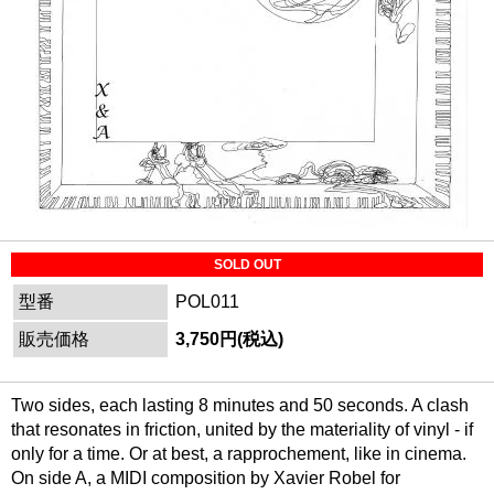
SOLD OUT
型番
POL011
販売価格
3,750円(税込)
Two sides, each lasting 8 minutes and 50 seconds. A clash
that resonates in friction, united by the materiality of vinyl - if
only for a time. Or at best, a rapprochement, like in cinema.
On side A, a MIDI composition by Xavier Robel for