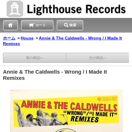
カート
検索
ホーム
＞
House
＞
Annie & The Caldwells - Wrong / I Made It
Remixes
前の商品へ
次の商品へ
Annie & The Caldwells - Wrong / I Made It
Remixes