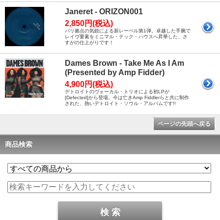
Janeret - ORIZON001
2,850円(税込)
パリ拠点の気鋭による新レーベル第1弾。卓越した手腕で
レイヴ要素をミニマル・テック・ハウスへ昇華した、さ
すがの仕上がりです！
Dames Brown - Take Me As I Am
(Presented by Amp Fidder)
4,900円(税込)
デトロイトのヴォーカル・トリオによる初LPが
[Defected]から登場。今は亡きAmp Fiddlerらと共に制作
された、熱いデトロイト・ソウル・アルバムです!!
ページの先頭へ戻る
商品検索