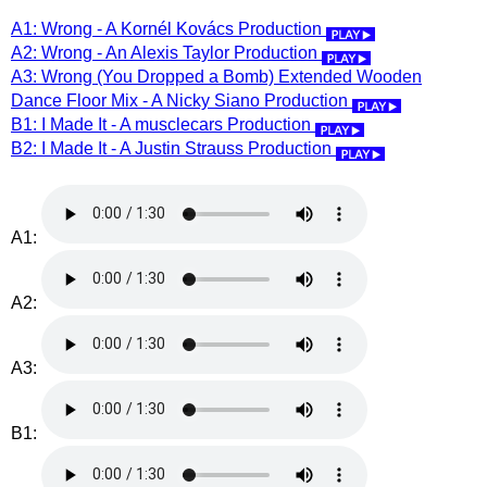
A1: Wrong - A Kornél Kovács Production
A2: Wrong - An Alexis Taylor Production
A3: Wrong (You Dropped a Bomb) Extended Wooden
Dance Floor Mix - A Nicky Siano Production
B1: I Made It - A musclecars Production
B2: I Made It - A Justin Strauss Production
A1:
A2:
A3:
B1: