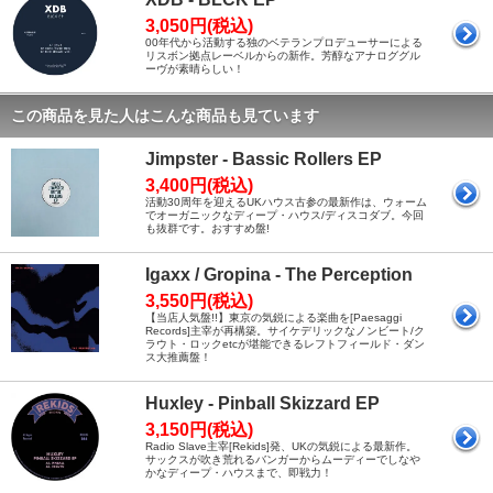
3,050円(税込)
00年代から活動する独のベテランプロデューサーによる
リスボン拠点レーベルからの新作。芳醇なアナロググル
ーヴが素晴らしい！
この商品を見た人はこんな商品も見ています
Jimpster - Bassic Rollers EP
3,400円(税込)
活動30周年を迎えるUKハウス古参の最新作は、ウォーム
でオーガニックなディープ・ハウス/ディスコダブ。今回
も抜群です。おすすめ盤!
Igaxx / Gropina - The Perception
3,550円(税込)
【当店人気盤!!】東京の気鋭による楽曲を[Paesaggi
Records]主宰が再構築。サイケデリックなノンビート/ク
ラウト・ロックetcが堪能できるレフトフィールド・ダン
ス大推薦盤！
Huxley - Pinball Skizzard EP
3,150円(税込)
Radio Slave主宰[Rekids]発、UKの気鋭による最新作。
サックスが吹き荒れるバンガーからムーディーでしなや
かなディープ・ハウスまで、即戦力！