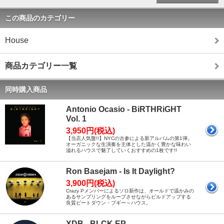
この商品のカテゴリー
House
商品カテゴリー一覧
同時購入商品
Antonio Ocasio - BiRTHRiGHT
Vol. 1
3,950円(税込)
【当店人気盤!!】NYCの古参による新アルバムの第1弾。
オーガニックな生演奏を主体とした温かく豊かな味わい
溢れるハウスで魅了していくおすすめの1枚です!!
Ron Basejam - Is It Daylight?
3,900円(税込)
Crazy Pメンバーによるソロ新作は、オールドで温かみの
あるサンプリングをループさせながらビルドアップする
良質ビートダウン・ブギー～ハウス。
XDB - BLCK EP