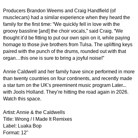
Producers Brandon Weems and Craig Handfield (of
musclecars) had a similar experience when they heard the
family for the first time: “We quickly fell in love with the
groovy bassline [and] the choir vocals,” said Craig. “We
thought it’d be fitting to put our own spin on it, while paying
homage to those jive brothers from Tulsa. The uplifting keys
paired with the punch of the drums, rounded out with that
organ…this one is sure to bring a joyful noise!”
Annie Caldwell and her family have since performed in more
than twenty countries on four continents, and recently made
a star turn on the UK's preeminent music program Later...
with Jools Holland. They’re hitting the road again in 2026.
Watch this space.
Artist: Annie & the Caldwells
Title: Wrong / I Made It Remixes
Label: Luaka Bop
Format: 12"