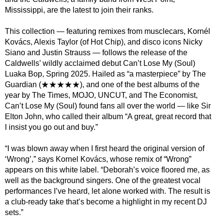
Mississippi, are the latest to join their ranks.
This collection — featuring remixes from musclecars, Kornél
Kovács, Alexis Taylor (of Hot Chip), and disco icons Nicky
Siano and Justin Strauss — follows the release of the
Caldwells’ wildly acclaimed debut Can’t Lose My (Soul)
Luaka Bop, Spring 2025. Hailed as “a masterpiece” by The
Guardian (★★★★★), and one of the best albums of the
year by The Times, MOJO, UNCUT, and The Economist,
Can’t Lose My (Soul) found fans all over the world — like Sir
Elton John, who called their album “A great, great record that
I insist you go out and buy.”
“I was blown away when I first heard the original version of
‘Wrong’,” says Kornel Kovács, whose remix of “Wrong”
appears on this white label. “Deborah’s voice floored me, as
well as the background singers. One of the greatest vocal
performances I’ve heard, let alone worked with. The result is
a club-ready take that’s become a highlight in my recent DJ
sets.”