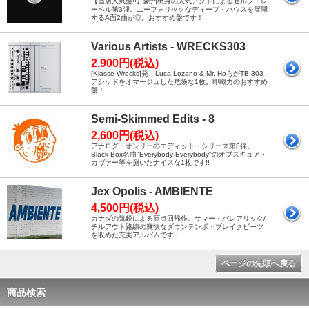
【当店人気盤!!】豪州出身の人気アクトによるセルフ・レ
ーベル第3弾。ユーフォリックなディープ・ハウスを展開
するA面2曲が◎。おすすめ盤です！
Various Artists - WRECKS303
2,900円(税込)
[Klasse Wrecks]発、Luca Lozano & Mr. HoらがTB-303
アシッドをオマージュした危険な1枚。即戦力のおすすめ
盤！
Semi-Skimmed Edits - 8
2,600円(税込)
アナログ・オンリーのエディット・シリーズ第8弾。
Black Box名曲"Everybody Everybody"のオブスキュア・
カヴァー等を捌いたナイスな1枚です!!
Jex Opolis - AMBIENTE
4,500円(税込)
カナダの気鋭による原点回帰作。サマー・バレアリック/
チルアウト路線の爽快なダウンテンポ・ブレイクビーツ
を収めた充実アルバムです!!
ページの先頭へ戻る
商品検索