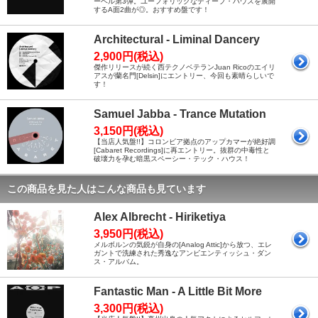
ーベル第3弾。ユーフォリックなディープ・ハウスを展開
するA面2曲が◎。おすすめ盤です！
Architectural - Liminal Dancery
2,900円(税込)
傑作リリースが続く西テクノベテランJuan Ricoのエイリ
アスが蘭名門[Delsin]にエントリー、今回も素晴らしいで
す！
Samuel Jabba - Trance Mutation
3,150円(税込)
【当店人気盤!!】コロンビア拠点のアップカマーが絶好調
[Cabaret Recordings]に再エントリー。抜群の中毒性と
破壊力を孕む暗黒スペーシー・テック・ハウス！
この商品を見た人はこんな商品も見ています
Alex Albrecht - Hiriketiya
3,950円(税込)
メルボルンの気鋭が自身の[Analog Attic]から放つ、エレ
ガントで洗練された秀逸なアンビエンティッシュ・ダン
ス・アルバム。
Fantastic Man - A Little Bit More
3,300円(税込)