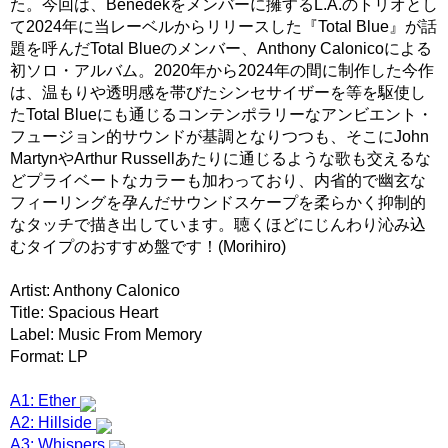
た。今回は、Benedekをメンバーに擁するL.A.のトリオとし
て2024年に当レーベルからリリースした『Total Blue』が話
題を呼んだTotal Blueのメンバー、Anthony Calonicoによる
初ソロ・アルバム。2020年から2024年の間に制作した今作
は、温もりや透明感を帯びたシンセサイザーを等を駆使し
たTotal Blueにも通じるコンテンポラリーなアンビエント・
フュージョン的サウンドが基調となりつつも、そこにJohn
MartynやArthur Russellあたりに通じるような歌も交えるな
どプライベートなカラーも加わっており、内省的で幽玄な
フィーリングを孕んだサウンドスケープを柔らかく抑制的
なタッチで描き出しています。聴くほどにじんわり沁み込
むタイプのおすすめ盤です！(Morihiro)
Artist: Anthony Calonico
Title: Spacious Heart
Label: Music From Memory
Format: LP
A1: Ether
A2: Hillside
A3: Whispers