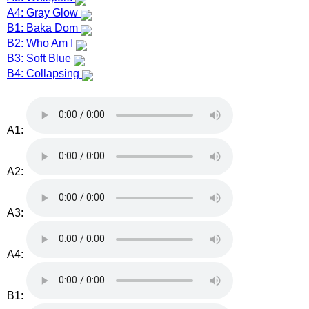
A4: Gray Glow
B1: Baka Dom
B2: Who Am I
B3: Soft Blue
B4: Collapsing
A1:
A2:
A3:
A4:
B1: