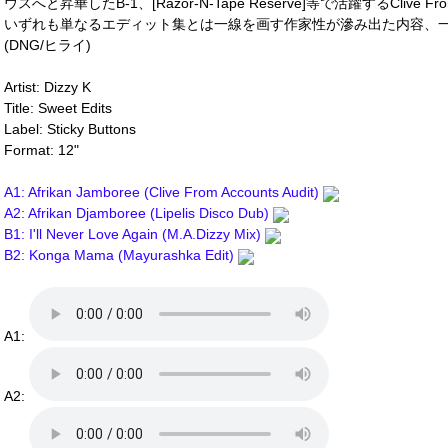
ウスへと昇華したB-1、[Razor-N-Tape Reserve]等で活躍するClive 
いずれも単なるエディット集とは一線を画す作家性が滲み出た内容、
(DNG/ヒライ)
Artist: Dizzy K
Title: Sweet Edits
Label: Sticky Buttons
Format: 12"
A1: Afrikan Jamboree (Clive From Accounts Audit)
A2: Afrikan Djamboree (Lipelis Disco Dub)
B1: I'll Never Love Again (M.A.Dizzy Mix)
B2: Konga Mama (Mayurashka Edit)
A1:
A2: