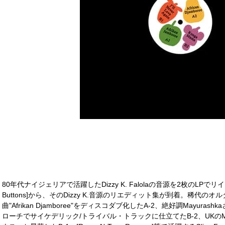
80年代ナイジェリアで活躍したDizzy K. Falolaの音源を2枚のLPで
Buttons]から、そのDizzy K.音源のリエディット集が到着。稀代のオ
曲"Afrikan Djamboree"をディスコダブ化したA-2、絶好調Mayu
ローチでサイケデリック/トライバル・トラックに仕立てたB-2、UKのMa