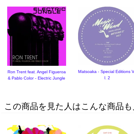
Matsoaka - Special Editions 
Ron Trent feat. Angel Figueroa
l. 2
& Pablo Color - Electric Jungle
この商品を見た人はこんな商品も