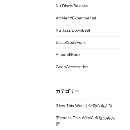
Nu Disco/Balearic
Ambient/Experimental
Nu Jazz/Downbeat
Disco/Soul/Funk
Apparel/Book
Gear/Accessories
カテゴリー
[New This Week] 今週の新入荷
[Restock This Week] 今週の再入
荷