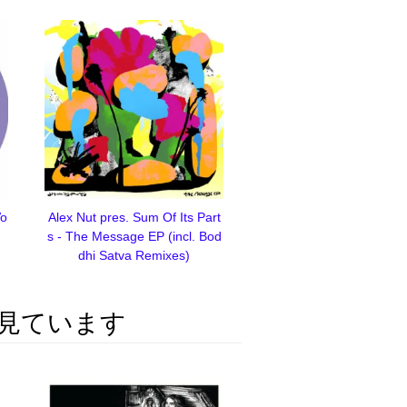
Vo
Alex Nut pres. Sum Of Its Part
s - The Message EP (incl. Bod
dhi Satva Remixes)
見ています