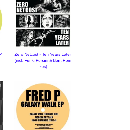
P
Zero Netcost - Ten Years Later
(incl. Funki Porcini & Bent Rem
ixes)