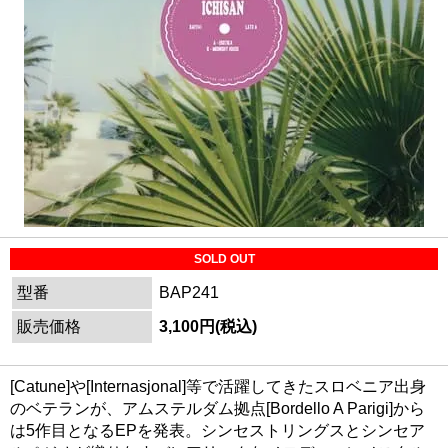
SOLD OUT
型番
BAP241
販売価格
3,100円(税込)
[Catune]や[Internasjonal]等で活躍してきたスロベニア出身
のベテランが、アムステルダム拠点[Bordello A Parigi]から
は5作目となるEPを発表。シンセストリングスとシンセア