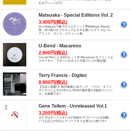
れるアレンジが◎。
Matsoaka - Special Editions Vol. 2
3,400円(税込)
[Is It Balearic?]傘下のリエディット専科[Magic Wand]
発、80's系のオブスキュアなネタを捌いたナイスなバレ
アリック・ダンス・エディット集。
U-Bend - Macareno
2,900円(税込)
Los del Rioによる90'sヒット作"Macarena"をファットな
スローモー・ブギーに仕立てた片面プレスの限定盤。
Terry Francis - Digitec
8,900円(税込)
【当店人気盤!!】再評価進むUKテック・ハウス・オリジ
ネイターによる’01年から’05年の傑作選が3枚組でリリー
ス。大推薦です!!
Gene Tellem - Unreleased Vol.1
3,200円(税込)
カナダはモントリオールの気鋭がサブレーベルを始動。
いつも以上の渋みとディープネスを湛えた1枚です!!