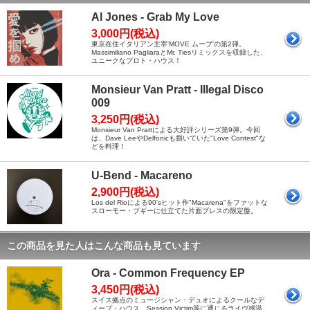
Al Jones - Grab My Love
3,000円(税込)
東京在住イタリアン主宰'MOVE ムーブ'の第2弾。
Massimiliano PagliaraとMr. Tiesリミックスを収録した、
ユニークなプロト・ハウス！
Monsieur Van Pratt - Illegal Disco
009
3,250円(税込)
Monsieur Van Prattによる大好評シリーズ第9弾。今回
は、Dave LeeやDelfonicも捌いていた"Love Contest"な
どを料理！
U-Bend - Macareno
2,900円(税込)
Los del Rioによる90'sヒット作"Macarena"をファットな
スローモー・ブギーに仕立てた片面プレスの限定盤。
この商品を見た人はこんな商品も見ています
Ora - Common Frequency EP
3,450円(税込)
スイス拠点のミュージシャン・デュオによるクールなデ
ィープ・ハウス。Session Victim等に通じるライヴ感溢