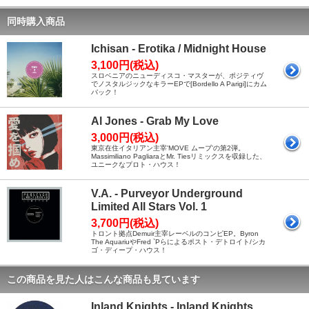
同時購入商品
Ichisan - Erotika / Midnight House
3,100円(税込)
スロベニアのニューディスコ・マスターが、ポジティヴ
でノスタルジックなキラーEPで[Bordello A Parigi]にカム
バック！
Al Jones - Grab My Love
3,000円(税込)
東京在住イタリアン主宰'MOVE ムーブ'の第2弾。
Massimiliano PagliaraとMr. Tiesリミックスを収録した、
ユニークなプロト・ハウス！
V.A. - Purveyor Underground
Limited All Stars Vol. 1
3,700円(税込)
トロント拠点Demuir主宰レーベルのコンピEP。Byron
The AquariuやFred `Pらによるポスト・デトロイト/シカ
ゴ・ディープ・ハウス！
この商品を見た人はこんな商品も見ています
Inland Knights - Inland Knights