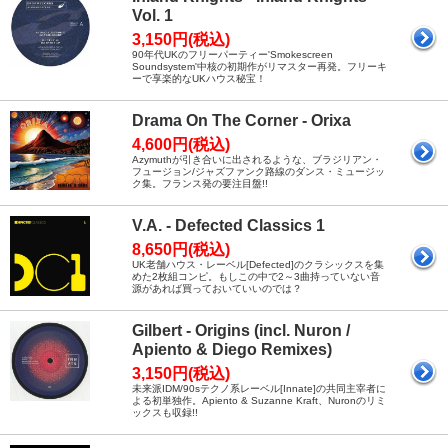
Vol. 1
3,150円(税込)
90年代UKのフリーパーティー'Smokescreen
Soundsystem'中核の初期作がリマスター再発。フリーキ
ーで享楽的なUKハウス秘宝！
Drama On The Corner - Orixa
4,600円(税込)
Azymuthが引き合いに出されるような、ブラジリアン・
フュージョン/ジャズファンク路線のダンス・ミュージッ
ク集。フランス発の要注目盤!!
V.A. - Defected Classics 1
8,650円(税込)
UK老舗ハウス・レーベル[Defected]のクラシックスを集
めた2枚組コンピ。もしこの中で2～3曲持っていない音
源があれば買っておいていいのでは？
Gilbert - Origins (incl. Nuron /
Apiento & Diego Remixes)
3,150円(税込)
未来派IDM/90sテクノ系レーベル[Innate]の共同主宰者に
よる初単独作。Apiento & Suzanne Kraft、Nuronのリミ
ックスも収録!!