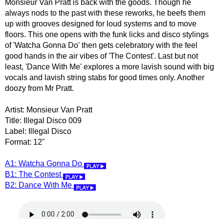
Monsieur Van Pratt is back with the goods. Though he
always nods to the past with these reworks, he beefs them
up with grooves designed for loud systems and to move
floors. This one opens with the funk licks and disco stylings
of 'Watcha Gonna Do' then gets celebratory with the feel
good hands in the air vibes of 'The Contest'. Last but not
least, 'Dance With Me' explores a more lavish sound with big
vocals and lavish string stabs for good times only. Another
doozy from Mr Pratt.
Artist: Monsieur Van Pratt
Title: Illegal Disco 009
Label: Illegal Disco
Format: 12"
A1: Watcha Gonna Do
B1: The Contest
B2: Dance With Me