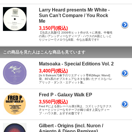
Larry Heard presents Mr White -
Sun Can’t Compare / You Rock
Me
3,150円(税込)
【当店人気盤!!】2006年ヒット作が久々に再発。中毒性
の高いアシッディーなディープ・ハウスのA面としっと
りジャジーでメロウなB面、今なお最高です!!
この商品を見た人はこんな商品も見ています
Matsoaka - Special Editions Vol. 2
3,400円(税込)
[Is It Balearic?]傘下のリエディット専科[Magic Wand]
発、80's系のオブスキュアなネタを捌いたナイスなバレ
アリック・ダンス・エディット集。
Fred P - Galaxy Walk EP
3,550円(税込)
Fred Pによる新レーベル第1弾は、コズミックなテクス
チャーとジャジーなモチーフが織り成す上質なディー
プ・ハウス群。おすすめ盤です！
Gilbert - Origins (incl. Nuron /
Apiento & Diego Remixes)