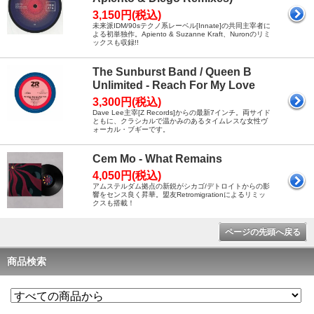
3,150円(税込)
未来派IDM/90sテクノ系レーベル[Innate]の共同主宰者に
よる初単独作。Apiento & Suzanne Kraft、Nuronのリミ
ックスも収録!!
The Sunburst Band / Queen B
Unlimited - Reach For My Love
3,300円(税込)
Dave Lee主宰[Z Records]からの最新7インチ。両サイド
ともに、クラシカルで温かみのあるタイムレスな女性ヴ
ォーカル・ブギーです。
Cem Mo - What Remains
4,050円(税込)
アムステルダム拠点の新鋭がシカゴ/デトロイトからの影
響をセンス良く昇華。盟友Retromigrationによるリミッ
クスも搭載！
ページの先頭へ戻る
商品検索