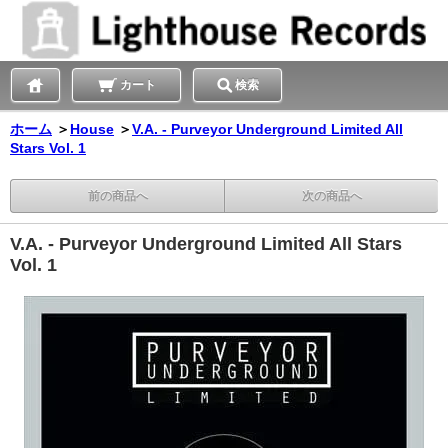
カート
検索
ホーム
＞
House
＞
V.A. - Purveyor Underground Limited All
Stars Vol. 1
前の商品へ
次の商品へ
V.A. - Purveyor Underground Limited All Stars
Vol. 1