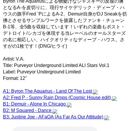
Byron The Aquariusによる物憂げなジャズキーの反復の虜
となるA-を皮切りに、現行サイケデリック・ディープ・ハ
ウスの旗手Fred `PによるA-2、Demuir自身がDJ Sneakを彷
彿とさせるサンプルワークを披露したファンキ・チューン
B-1等、全5曲を収録しています！いずれの楽曲もポスト・
デトロイト/シカゴを体現する当レーベルのオールスターズ
の名に相応しい、ハイクオリティなディープ・ハウス。さ
すがの1枚です！(DNG/ヒライ)
Artist: V.A.
Title: Purveyor Underground Limited ALl Stars Vol.1
Label: Purveyor Underground Limited
Format: 12"
A1: Byron The Aquarius - Land Of The Lost
A2: Fred P - Sunny Rain Drops (Cosmic House edit)
B1: Demuir - Alone In Chicago
B2: M Squared - Dance
B3: Justine Joe - AFaOA (As Far As Our Attitude)