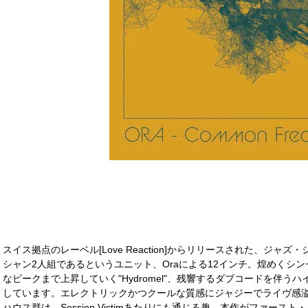
スイス拠点のレーベル[Love Reaction]からリリースされた、ジ
シャン2人組であるというユニット、Oraによる12インチ。煌めくシ
なピークまで上昇していく"Hydromel"、残響するダブコードを伴うハイピッ
しています。エレクトリックかつクールな質感にジャジーでライヴ感
ハウス群は、Session Victimあたりにも通じる趣。本作がファー