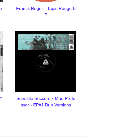
o
Franck Roger - Tapis Rouge E
P
e
Sensible Soccers x Mad Profe
ssor - EP#1 Dub Versions