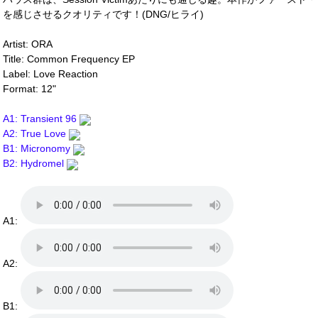
を感じさせるクオリティです！(DNG/ヒライ)
Artist: ORA
Title: Common Frequency EP
Label: Love Reaction
Format: 12"
A1: Transient 96
A2: True Love
B1: Micronomy
B2: Hydromel
A1:
A2:
B1: