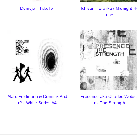
Demuja - Title.Txt
Ichisan - Erotika / Midnight H
use
Marc Feldmann & Dominik And
Presence aka Charles Webst
r? - White Series #4
r - The Strength