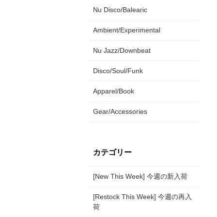
Nu Disco/Balearic
Ambient/Experimental
Nu Jazz/Downbeat
Disco/Soul/Funk
Apparel/Book
Gear/Accessories
カテゴリー
[New This Week] 今週の新入荷
[Restock This Week] 今週の再入
荷