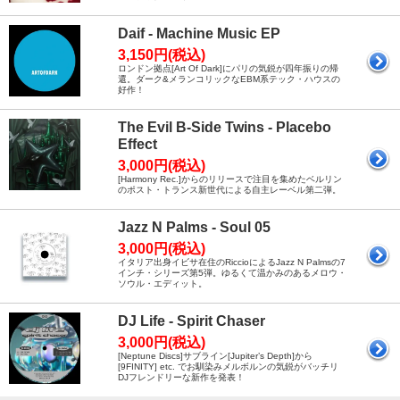
Daif - Machine Music EP
3,150円(税込)
ロンドン拠点[Art Of Dark]にパリの気鋭が四年振りの帰
還。ダーク&メランコリックなEBM系テック・ハウスの
好作！
The Evil B-Side Twins - Placebo
Effect
3,000円(税込)
[Harmony Rec.]からのリリースで注目を集めたベルリン
のポスト・トランス新世代による自主レーベル第二弾。
Jazz N Palms - Soul 05
3,000円(税込)
イタリア出身イビサ在住のRiccioによるJazz N Palmsの7
インチ・シリーズ第5弾。ゆるくて温かみのあるメロウ・
ソウル・エディット。
DJ Life - Spirit Chaser
3,000円(税込)
[Neptune Discs]サブライン[Jupiter’s Depth]から
[9FINITY] etc. でお馴染みメルボルンの気鋭がバッチリ
DJフレンドリーな新作を発表！