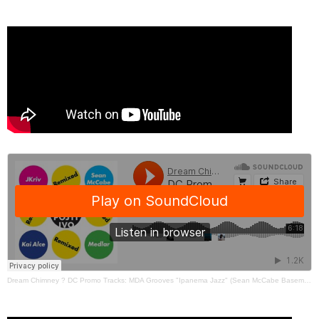
Dream Chimney
?
DC Promo Tracks: MDA Grooves "Ipanema Jazz" (Sean McCabe Basement Mix)