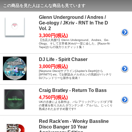
この商品を見た人はこんな商品も見ています
Glenn Underground / Andres /
Ge-ology / JKriv - RNT In The D
Vol. 2
3,300円(税込)
【当店人気盤!!】Glenn Underground、Andres、Ge-
Ology、そして主宰者JKrivが一堂に会した、[Razor-N-
Tape]からの強力リエディット集！
DJ Life - Spirit Chaser
3,000円(税込)
[Neptune Discs]サブライン[Jupiter’s Depth]から
[9FINITY] etc. でお馴染みメルボルンの気鋭がバッチリ
DJフレンドリーな新作を発表！
Craig Bratley - Return To Bass
4,750円(税込)
UKの古参による新作は、バレアリック/アシッド/ダブ等
の要素を取り入れたダウンテンポ・アルバム。じっくり
熟成されたおすすめ盤です!!
Red Rack'em - Wonky Bassline
Disco Banger 10 Year