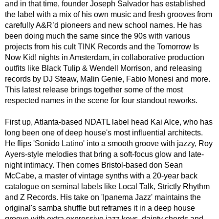
and in that time, founder Joseph Salvador has established
the label with a mix of his own music and fresh grooves from
carefully A&R’d pioneers and new school names. He has
been doing much the same since the 90s with various
projects from his cult TINK Records and the Tomorrow Is
Now Kid! nights in Amsterdam, in collaborative production
outfits like Black Tulip & Wendell Morrison, and releasing
records by DJ Steaw, Malin Genie, Fabio Monesi and more.
This latest release brings together some of the most
respected names in the scene for four standout reworks.
First up, Atlanta-based NDATL label head Kai Alce, who has
long been one of deep house's most influential architects.
He flips 'Sonido Latino' into a smooth groove with jazzy, Roy
Ayers-style melodies that bring a soft-focus glow and late-
night intimacy. Then comes Bristol-based don Sean
McCabe, a master of vintage synths with a 20-year back
catalogue on seminal labels like Local Talk, Strictly Rhythm
and Z Records. His take on 'Ipanema Jazz' maintains the
original's samba shuffle but reframes it in a deep house
groove with extra expressive jazz keys, dainty chords and