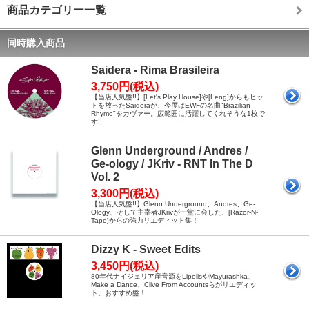
商品カテゴリー一覧
同時購入商品
Saidera - Rima Brasileira
3,750円(税込)
【当店人気盤!!】[Let's Play House]や[Leng]からもヒッ
トを放ったSaideraが、今度はEWFの名曲"Brazilian
Rhyme"をカヴァー。広範囲に活躍してくれそうな1枚で
す!!
Glenn Underground / Andres /
Ge-ology / JKriv - RNT In The D
Vol. 2
3,300円(税込)
【当店人気盤!!】Glenn Underground、Andres、Ge-
Ology、そして主宰者JKrivが一堂に会した、[Razor-N-
Tape]からの強力リエディット集！
Dizzy K - Sweet Edits
3,450円(税込)
80年代ナイジェリア産音源をLipelisやMayurashka、
Make a Dance、Clive From Accountsらがリエディッ
ト。おすすめ盤！