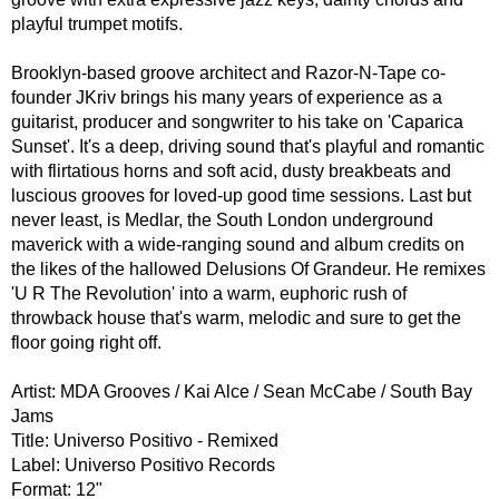
playful trumpet motifs.
Brooklyn-based groove architect and Razor-N-Tape co-
founder JKriv brings his many years of experience as a
guitarist, producer and songwriter to his take on 'Caparica
Sunset'. It's a deep, driving sound that's playful and romantic
with flirtatious horns and soft acid, dusty breakbeats and
luscious grooves for loved-up good time sessions. Last but
never least, is Medlar, the South London underground
maverick with a wide-ranging sound and album credits on
the likes of the hallowed Delusions Of Grandeur. He remixes
'U R The Revolution' into a warm, euphoric rush of
throwback house that's warm, melodic and sure to get the
floor going right off.
Artist: MDA Grooves / Kai Alce / Sean McCabe / South Bay
Jams
Title: Universo Positivo - Remixed
Label: Universo Positivo Records
Format: 12"