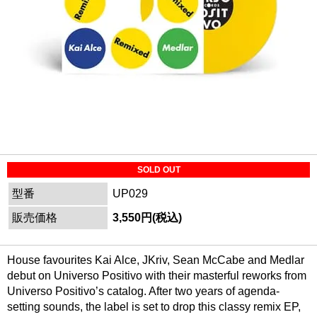
SOLD OUT
型番
UP029
販売価格
3,550円(税込)
House favourites Kai Alce, JKriv, Sean McCabe and Medlar
debut on Universo Positivo with their masterful reworks from
Universo Positivo’s catalog. After two years of agenda-
setting sounds, the label is set to drop this classy remix EP,