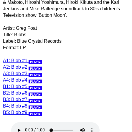
& Makoto, Hiroshi Yoshimura, Hiroki Kikuta and the Karl
Jenkins and Mike Ratledge soundtrack to 80's children's
Television show 'Button Moon'.
Artist: Greg Foat
Title: Blobs
Label: Blue Crystal Records
Format: LP
A1: Blob #1
A2: Blob #2
A3: Blob #3
A4: Blob #4
B1: Blob #5
B2: Blob #6
B3: Blob #7
B4: Blob #8
B5: Blob #9