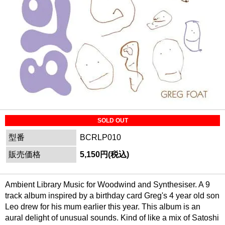
SOLD OUT
型番
BCRLP010
販売価格
5,150円(税込)
Ambient Library Music for Woodwind and Synthesiser. A 9
track album inspired by a birthday card Greg's 4 year old son
Leo drew for his mum earlier this year. This album is an
aural delight of unusual sounds. Kind of like a mix of Satoshi