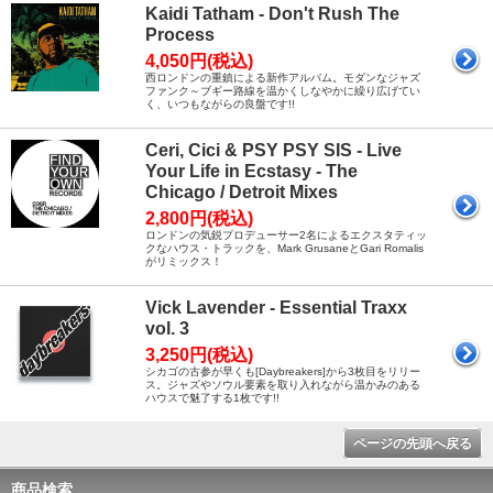
Kaidi Tatham - Don't Rush The
Process
4,050円(税込)
西ロンドンの重鎮による新作アルバム。モダンなジャズ
ファンク～ブギー路線を温かくしなやかに繰り広げてい
く、いつもながらの良盤です!!
Ceri, Cici & PSY PSY SIS - Live
Your Life in Ecstasy - The
Chicago / Detroit Mixes
2,800円(税込)
ロンドンの気鋭プロデューサー2名によるエクスタティッ
クなハウス・トラックを、Mark GrusaneとGari Romalis
がリミックス！
Vick Lavender - Essential Traxx
vol. 3
3,250円(税込)
シカゴの古参が早くも[Daybreakers]から3枚目をリリー
ス。ジャズやソウル要素を取り入れながら温かみのある
ハウスで魅了する1枚です!!
ページの先頭へ戻る
商品検索