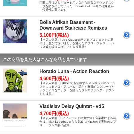
空間に溶け込むギターを用いながら幽玄なサウンドスケ
ープを紡ぎ出していった、Durutti Column系の滋味豊か
で浸透性の高い1枚。
Bolla Afrikan Basement -
Downward Staircase Remixes
5,100円(税込)
【当店人気盤!!】Joe Claussell率いるプロジェクトの新
作は、豊かで深い味わいを湛えたアフロ・ジャジー・ハ
ウス等を繰り広げていく大推薦盤!!
この商品を見た人はこんな商品も見ています
Horatio Luna - Action Reaction
4,600円(税込)
【当店人気盤!!】30/70でも活躍するメルボルンのベーシ
ストによるソロ・アルバム。温かく有機的なグルーヴと
ポジティヴなエナジーを纏ったジャズファンク・サウン
ドを披露!!
Vladislav Delay Quintet - vd5
4,700円(税込)
【当店人気盤!!】フィンランドの鬼才電子音楽家による新
作は、Max Loderbauerらも参加した抽象的で実験的なフ
リー・ジャズ的作品集。