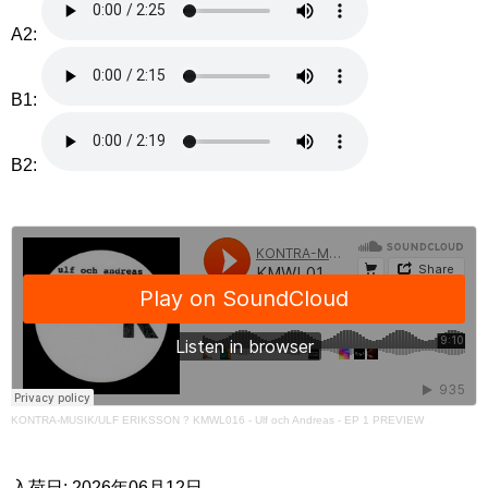
A2:
B1:
B2:
KONTRA-MUSIK/ULF ERIKSSON
?
KMWL016 - Ulf och Andreas - EP 1 PREVIEW
入荷日: 2026年06月12日