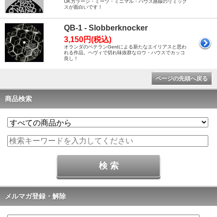
UKガラージ・ミーツ・ミニマル・ハウス路線のリミック
スが面白いです！
QB-1 - Slobberknocker
3,150円(税込)
オランダのベテランGerdによる新たなエイリアスと思わ
れる作品。ヘヴィで切れ味抜群なロウ・ハウスでカッコ
良し！
ページの先頭へ戻る
商品検索
メルマガ登録・解除