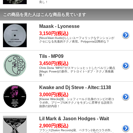
良し！
この商品を見た人はこんな商品も見ています
Maask - Lyonesse
3,150円(税込)
[Nous’klaer Audio]らしいユーフォリックなテンションが
クセになる先進的テクノ表現。Polygonia以降的な？
Tils - MP09
3,450円(税込)
Chris Doria “MP07”がスマッシュヒットしたベルリン拠点
[Magic Power]の新作。デトロイト~ダブ・テクノ系推薦
盤！
Kwake and Dj Steve - Altec:1138
3,000円(税込)
[Klasse Wrecks]発、シェフィールド出身のコンビの初コ
ラボ作。ブリープ/UKテクノをモダンに昇華する説得力
抜群の好内容！
Lil Mark & Jason Hodges - Wait
2,900円(税込)
フランス[Salon Records]発、ベテラン2名のコラボ作。