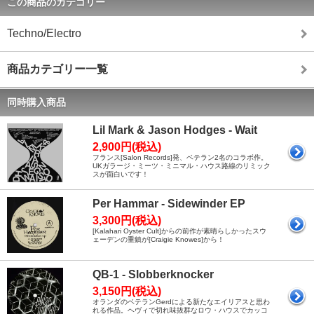
この商品のカテゴリー
Techno/Electro
商品カテゴリー一覧
同時購入商品
Lil Mark & Jason Hodges - Wait
2,900円(税込)
フランス[Salon Records]発、ベテラン2名のコラボ作。
UKガラージ・ミーツ・ミニマル・ハウス路線のリミック
スが面白いです！
Per Hammar - Sidewinder EP
3,300円(税込)
[Kalahari Oyster Cult]からの前作が素晴らしかったスウ
ェーデンの重鎮が[Craigie Knowes]から！
QB-1 - Slobberknocker
3,150円(税込)
オランダのベテランGerdによる新たなエイリアスと思わ
れる作品。ヘヴィで切れ味抜群なロウ・ハウスでカッコ