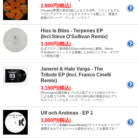
2,900円(税込)
[Yoyaku]界隈の筆頭2組によるコラボ作。ソリッドなグル
ーヴにアクアティックなテクスチャーを配した、推進力
抜群のディープ・テック・ハウス！
Hiss Is Bliss - Terpenes EP
(Incl.Steve O'Sullivan Remix)
3,300円(税込)
仏ダブテクノ筆頭格が[Syncrophone]に参戦。Steve
O'Sullivaのリミックスを搭載した4/4のミニマル・ダブテ
ック即戦力盤！
Janeret & Halo Varga - The
Tribute EP (Incl. Franco Cinelli
Remix)
3,150円(税込)
[Phonogear]第3弾はパリの人気アクトとUSのベテラン
による初コラボ作。それぞれの持ち味が発揮されたアト
モスフェリックなディープ・テック・ハウス！
Ulf och Andreas - EP 1
3,000円(税込)
スウェーデン老舗[Kontra-Musik]がヴァイナルオンリーで
展開するホワイトレーベル新作がまたしても最高です！