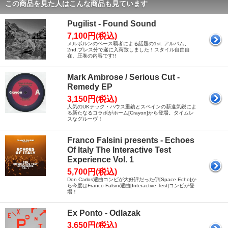
この商品を見た人はこんな商品も見ています
Pugilist - Found Sound
7,100円(税込)
メルボルンのベース覇者による話題の1st. アルバム、
2nd.プレス分で遂に入荷致しました！スタイル自由自
在、圧巻の内容です!!
Mark Ambrose / Serious Cut -
Remedy EP
3,150円(税込)
人気のUKテック・ハウス重鎮とスペインの新進気鋭によ
る新たなるコラボがホーム[Crayon]から登場。タイムレ
スなグルーヴ！
Franco Falsini presents - Echoes
Of Italy The Interactive Test
Experience Vol. 1
5,700円(税込)
Don Carlos選曲コンピが大好評だった伊[Space Echo]か
ら今度はFranco Falsini選曲[Interactive Test]コンピが登
場！
Ex Ponto - Odlazak
3,650円(税込)