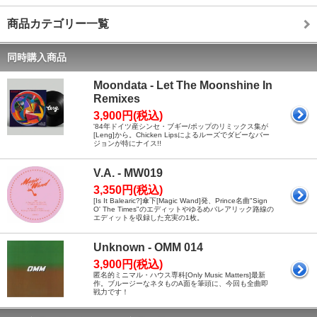
商品カテゴリー一覧
同時購入商品
Moondata - Let The Moonshine In
Remixes
3,900円(税込)
'84年ドイツ産シンセ・ブギー/ポップのリミックス集が
[Leng]から。Chicken Lipsによるルーズでダビーなバー
ジョンが特にナイス!!
V.A. - MW019
3,350円(税込)
[Is It Balearic?]傘下[Magic Wand]発、Prince名曲"Sign
O' The Times"のエディットやゆるめバレアリック路線の
エディットを収録した充実の1枚。
Unknown - OMM 014
3,900円(税込)
匿名的ミニマル・ハウス専科[Only Music Matters]最新
作。ブルージーなネタものA面を筆頭に、今回も全曲即
戦力です！