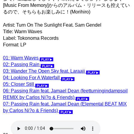
[Music From Memory]からのアルバム・リリースも控えてい
るので、そちらもお楽しみに！(Morihiro)
Artist: Turn On The Sunlight Feat. Sam Gendel
Title: Warm Waves
Label: Tokonoma Records
Format: LP
01: Warm Waves
02: Passing Rain
03: Wander The Open Sky feat. Laraaji
04: Looking For A Waterfall
05: Closer Still
06: Passing Rain feat. Jamael Dean (feetturningindampsoil
REMIX by Carlos Ni?o & Friends)
07: Passing Rain feat. Jamael Dean (Elemental BEAT MIX
by Carlos Ni?o & Friends)