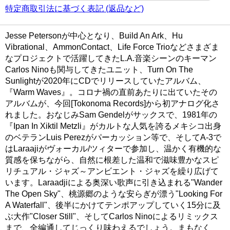
特定商取引法に基づく表記 (返品など)
Jesse Petersonが中心となり、Build An Ark、Hu
Vibrational、AmmonContact、Life Force Trioなどさまざま
なプロジェクトで活躍してきたL.A.音楽シーンのキーマン
Carlos Ninoも関与してきたユニット、Turn On The
Sunlightが2020年にCDでリリースしていたアルバム、
『Warm Waves』。コロナ禍の直前あたりに出ていたその
アルバムが、今回[Tokonoma Records]から初アナログ化さ
れました。おなじみSam Gendelがサックスで、1981年の
『Ipan In Xiktil Metzli』がカルトな人気を誇るメキシコ出身
のベテランLuis Perezがパーカッション等で、そしてA-3で
はLaraajiがヴォーカル/ツィターで参加し、温かく有機的な
質感を保ちながら、自然に根差した温和で滋味豊かなスピ
リチュアル・ジャズ～アンビエント・ジャズを繰り広げて
います。Laraadjiによる奥深い歌声に引き込まれる"Wander
The Open Sky"、桃源郷のような安らぎが漂う"Looking For
A Waterfall"、後半にかけてテンポアップしていく15分に及
ぶ大作"Closer Still"、そしてCarlos Ninoによるリミックス
まで、全編通してじっくり味わえるでしょう。まもなく