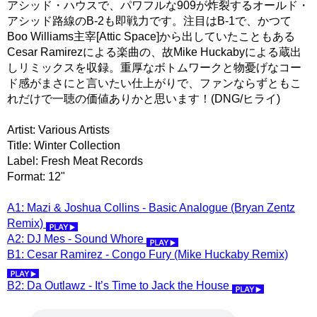
アシッド・ハウスで、パワフルな909が炸裂するオールド・
アシッド路線のB-2も即戦力です。注目はB-1で、かつて
Boo Williams主宰[Attic Space]から出していたこともある
Cesar Ramirezによる楽曲の、故Mike Huckabyによる蔵出
しリミックスを収録。重厚なボトムワークと物憂げなコー
ド感がまさにと言いたい仕上がりで、ファンならずともこ
れだけで一聴の価値ありかと思います！(DNG/ヒライ)
Artist: Various Artists
Title: Winter Collection
Label: Fresh Meat Records
Format: 12"
A1: Mazi & Joshua Collins - Basic Analogue (Bryan Zentz
Remix)
A2: DJ Mes - Sound Whore
B1: Cesar Ramirez - Congo Fury (Mike Huckaby Remix)
B2: Da Outlawz - It’s Time to Jack the House