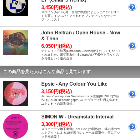
3,450円(税込)
スペイン[Apnea]発、当地の気鋭によるシカゴ/デトロイ
ト方面にインスパイアされたヒプノティックなディー
プ・ハウス！
John Beltran / Open House - Now
& Then
6,050円(税込)
デトロイト心酔系[Emotions Electric]がまたしてもやって
くれました。最初期John Beltranのレア傑作トラックス
を再発という最高企画！
この商品を見た人はこんな商品も見ています
Epsie - Any Colour You Like
3,150円(税込)
James Priestley aka Secretsundaze主催[9FINITY]の新
作は[Squid Recordings]からのデヴューで注目を集めた
ユトレヒトの新進気鋭！
SIMON W - Dreamstate Interval
3,300円(税込)
スウェーデン地下老舗[Borft Rec.]の新作は、彼の地のカ
ルトアクトによる10年振りのレーベル帰還作。歪みアシ
ッド推薦盤！