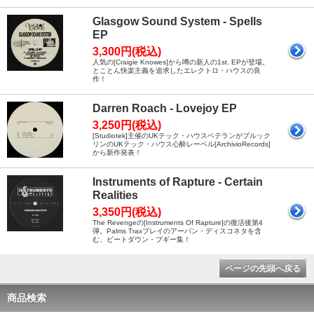
Glasgow Sound System - Spells
EP
3,300円(税込)
人気の[Craigie Knowes]から噂の新人の1st. EPが登場。
とことん快楽主義を追求したエレクトロ・ハウスの良
作！
Darren Roach - Lovejoy EP
3,250円(税込)
[Studiotek]主催のUKテック・ハウスベテランがブルック
リンのUKテック・ハウス心酔レーベル[ArchivioRecords]
から新作発表！
Instruments of Rapture - Certain
Realities
3,350円(税込)
The Revengeの[Instruments Of Rapture]の復活後第4
弾。Palms Traxプレイのアーバン・ディスコネタを含
む、ビートダウン・ブギー集！
ページの先頭へ戻る
商品検索