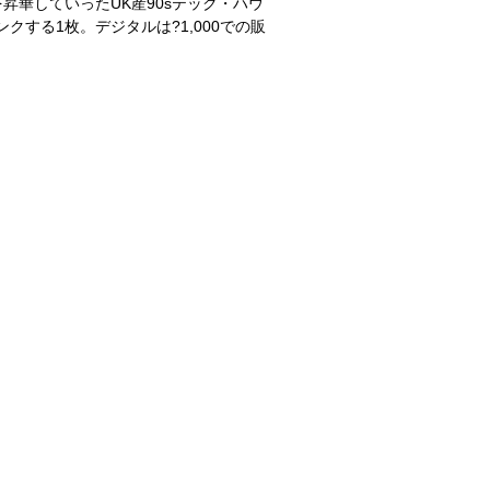
要素を昇華していったUK産90sテック・ハウ
する1枚。デジタルは?1,000での販