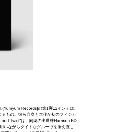
yum Records]の第1弾12インチは、
 Alによるもの。彼ら自身も本作が初のフィジカ
wist"は、同郷の出世株Harrison BD
を用いながらタイトなグルーヴを据え直し