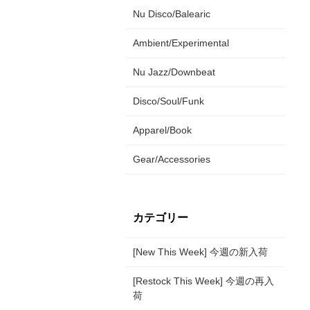
Nu Disco/Balearic
Ambient/Experimental
Nu Jazz/Downbeat
Disco/Soul/Funk
Apparel/Book
Gear/Accessories
カテゴリー
[New This Week] 今週の新入荷
[Restock This Week] 今週の再入
荷