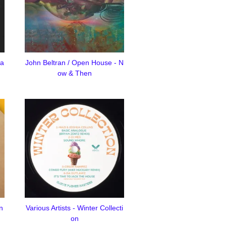
ta
John Beltran / Open House - N
ow & Then
on
Various Artists - Winter Collecti
on