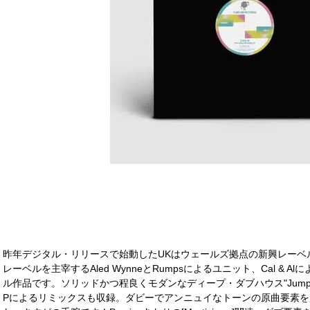
昨年デジタル・リリースで始動したUKはウェールズ拠点の新興レーベル[Yum
レーベルを主宰するAled WynneとRumpsによるユニット、Cal &
ル作品です。ソリッドかつ程良くモダンなディープ・ダブハウス"Jump and T
Pによるリミックスも収録。ダビーでアンニュイなトーンの原曲要素