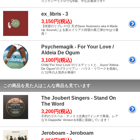
りジャジーでメロウなB面、今なお最高です!!
ex_libris - 3
3,150円(税込)
【待望のリプレス!!】天才Dave Huismans aka A Made
Up Soundによる新エイリアス待望の第三弾がやはり最
高！
Psychemagik - For Your Love /
Aldeia De Ogum
3,100円(税込)
Chilly"For Your Love"のリエディットと、Joyce"Aldeia
De Ogum"のブラジリアン・ハウス・リワークを収録し
た'12年の人気作が再発!!
この商品を見た人はこんな商品も見ています
The Joubert Singers - Stand On
The Word
3,200円(税込)
不朽のゴスペル・ディスコ古典が7インチで再発。レア
な'A Clappella' VersionをB面に収録しています！
Jeroboam - Jeroboam