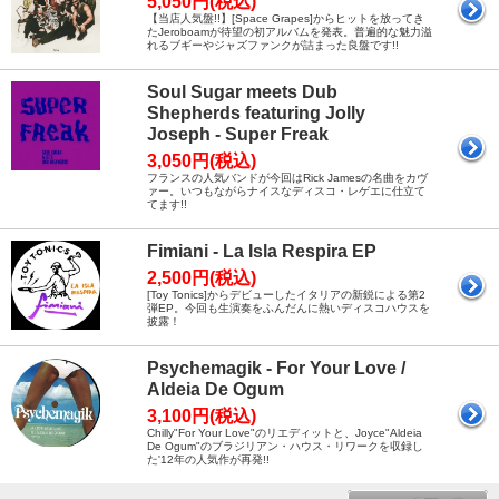
5,050円(税込)
【当店人気盤!!】[Space Grapes]からヒットを放ってき
たJeroboamが待望の初アルバムを発表。普遍的な魅力溢
れるブギーやジャズファンクが詰まった良盤です!!
Soul Sugar meets Dub
Shepherds featuring Jolly
Joseph - Super Freak
3,050円(税込)
フランスの人気バンドが今回はRick Jamesの名曲をカヴ
ァー。いつもながらナイスなディスコ・レゲエに仕立て
てます!!
Fimiani - La Isla Respira EP
2,500円(税込)
[Toy Tonics]からデビューしたイタリアの新鋭による第2
弾EP。今回も生演奏をふんだんに熱いディスコハウスを
披露！
Psychemagik - For Your Love /
Aldeia De Ogum
3,100円(税込)
Chilly"For Your Love"のリエディットと、Joyce"Aldeia
De Ogum"のブラジリアン・ハウス・リワークを収録し
た'12年の人気作が再発!!