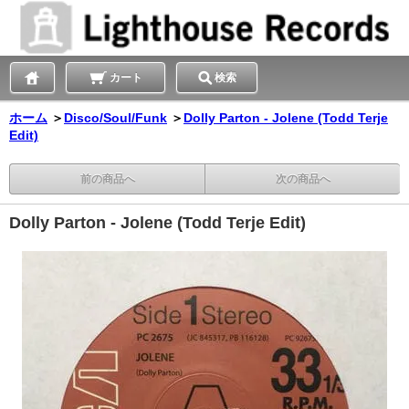
カート
検索
ホーム
＞
Disco/Soul/Funk
＞
Dolly Parton - Jolene (Todd Terje
Edit)
前の商品へ
次の商品へ
Dolly Parton - Jolene (Todd Terje Edit)