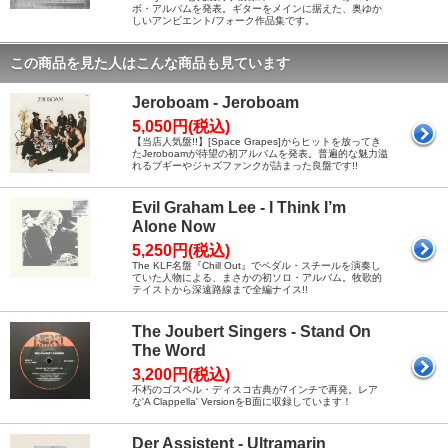
ボ・アルバムを発表。ギターをメインに据えた、奥ゆか
しいアンビエント/フォーク作品集です。
この商品を見た人はこんな商品も見ています
Jeroboam - Jeroboam
5,050円(税込)
【当店人気盤!!】[Space Grapes]からヒットを放ってき
たJeroboamが待望の初アルバムを発表。普遍的な魅力溢
れるブギーやジャズファンクが詰まった良盤です!!
Evil Graham Lee - I Think I’m
Alone Now
5,250円(税込)
The KLF名盤『Chill Out』でペダル・スチールを演奏し
ていた人物による、まさかの初ソロ・アルバム。牧歌的
テイストから深遠路線まで全編ナイス!!
The Joubert Singers - Stand On
The Word
3,200円(税込)
不朽のゴスペル・ディスコ古典が7インチで再発。レア
な'A Clappella' VersionをB面に収録しています！
Der Assistent - Ultramarin