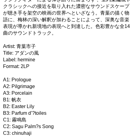
クラシックへの接近を取り入れた濃密なサウンドスケープ
が聴き手を架空の映画の世界へといざなう。青葉の描く物
語に、梅林の深い解釈が加わることによって、深奥な音楽
表現が導かれ新境地の表現へと到達した。色彩豊かな全14
曲のサウンドトラック。
Artist: 青葉市子
Title: アダンの風
Label: hermine
Format: 2LP
A1: Prologue
A2: Pilgrimage
A3: Porcelain
B1: 帆衣
B2: Easter Lily
B3: Parfum d’?toiles
C1: 霧鳴島
C2: Sagu Palm?s Song
C3: chinuhaji