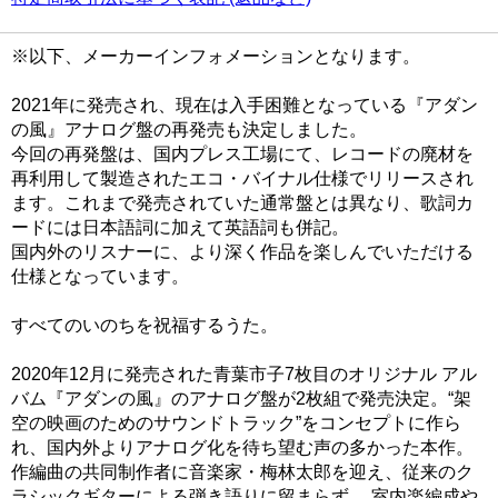
※以下、メーカーインフォメーションとなります。
2021年に発売され、現在は入手困難となっている『アダン
の風』アナログ盤の再発売も決定しました。
今回の再発盤は、国内プレス工場にて、レコードの廃材を
再利用して製造されたエコ・バイナル仕様でリリースされ
ます。これまで発売されていた通常盤とは異なり、歌詞カ
ードには日本語詞に加えて英語詞も併記。
国内外のリスナーに、より深く作品を楽しんでいただける
仕様となっています。
すべてのいのちを祝福するうた。
2020年12月に発売された青葉市子7枚目のオリジナル アル
バム『アダンの風』のアナログ盤が2枚組で発売決定。“架
空の映画のためのサウンドトラック”をコンセプトに作ら
れ、国内外よりアナログ化を待ち望む声の多かった本作。
作編曲の共同制作者に音楽家・梅林太郎を迎え、従来のク
ラシックギターによる弾き語りに留まらず 、室内楽編成や