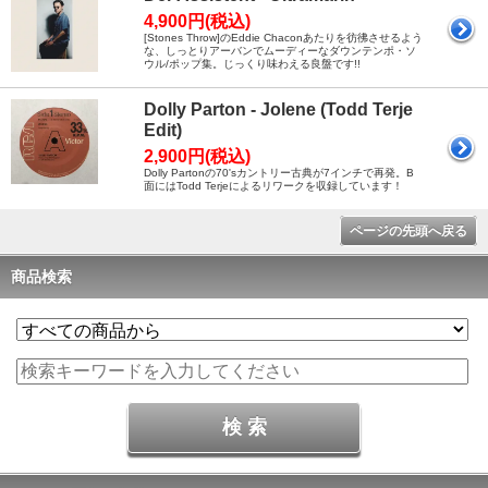
4,900円(税込)
[Stones Throw]のEddie Chaconあたりを彷彿させるよう
な、しっとりアーバンでムーディーなダウンテンポ・ソ
ウル/ポップ集。じっくり味わえる良盤です!!
Dolly Parton - Jolene (Todd Terje
Edit)
2,900円(税込)
Dolly Partonの70'sカントリー古典が7インチで再発。B
面にはTodd Terjeによるリワークを収録しています！
ページの先頭へ戻る
商品検索