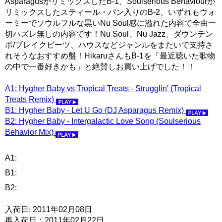
AsparagusがリミックスしたB-1、Soulserious Behaviourが
リミックスしたスティール・パン入りのB-2、いずれもウォ
ーミーでソウルフルな黒いNu Soul感に溢れた内容で全曲一
切ハズレ無しの内容です！Nu Soul、Nu Jazz、ダウンテン
ポ/ブレイクビーツ、ハウスなどジャンルをまたいで支持さ
れそうなおすすめ盤！HikaruさんもB-1を「最近聴いた歌物
の中で一番好きかも」と絶賛しお買い上げでした！！
A1: Hygher Baby vs Tropical Treats - Strugglin' (Tropical
Treats Remix)
B1: Hygher Baby - Let U Go (DJ Asparagus Remix)
B2: Hygher Baby - Intergalactic Love Song (Soulserious
Behavior Mix)
A1:
B1:
B2:
入荷日: 2011年02月08日
再入荷日：2011年02月22日