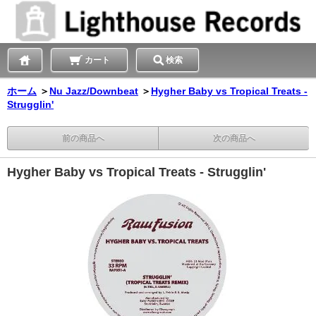
カート
検索
ホーム
＞
Nu Jazz/Downbeat
＞
Hygher Baby vs Tropical Treats -
Strugglin'
前の商品へ
次の商品へ
Hygher Baby vs Tropical Treats - Strugglin'