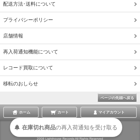
配送方法･送料について
プライバシーポリシー
店舗情報
再入荷通知機能について
レコード買取について
移転のおしらせ
ページの先頭へ戻る
ホーム
カート
マイアカウント
在庫切れ商品
の
再入荷
通知を
受け取る
表示切替 :
スマートフォン
|
PC版
2008 Lighthouse Records All Rights Reserved