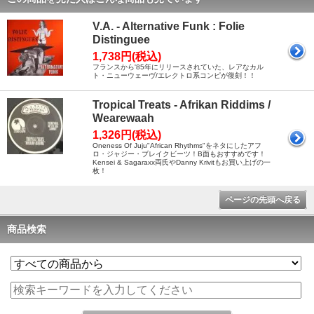
V.A. - Alternative Funk : Folie
Distinguee
1,738円(税込)
フランスから'85年にリリースされていた、レアなカル
ト・ニューウェーヴ/エレクトロ系コンピが復刻！！
Tropical Treats - Afrikan Riddims /
Wearewaah
1,326円(税込)
Oneness Of Juju"African Rhythms"をネタにしたアフ
ロ・ジャジー・ブレイクビーツ！B面もおすすめです！
Kensei & Sagaraxx両氏やDanny Krivitもお買い上げの一
枚！
ページの先頭へ戻る
商品検索