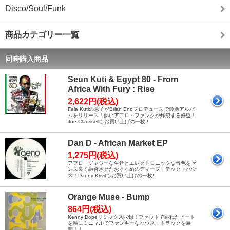
Disco/Soul/Funk
商品カテゴリー一覧
同時購入商品
Seun Kuti & Egypt 80 - From
Africa With Fury : Rise
2,622円(税込)
Fela Kutiの息子がBrian Enoプロデュースで最新アルバ
ムをリリース！熱いアフロ・ファンクが炸裂する好盤！
Joe Claussellもお買い上げの一枚!!
Dan D - African Market EP
1,275円(税込)
アフロ・ジャジーな生音とエレクトロニックな音色をセ
ンス良く融合させたおすすめのディープ・テック・ハウ
ス！Danny Krivitもお買い上げの一枚!!
Orange Muse - Bump
864円(税込)
Kenny Dopeリミックス収録！ファットで跳ねたビート
を軸にミニマルでファンキーなハウス・トラックを展
開！！