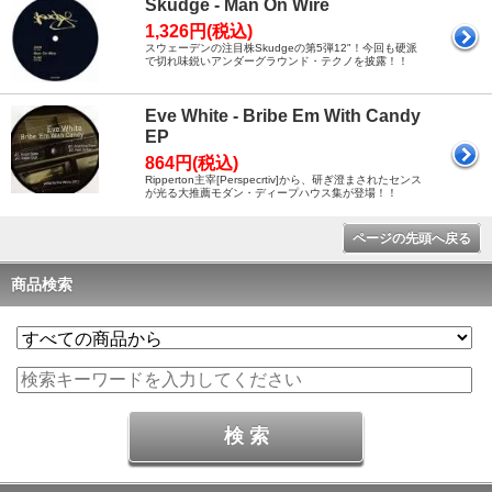
Skudge - Man On Wire
1,326円(税込)
スウェーデンの注目株Skudgeの第5弾12"！今回も硬派
で切れ味鋭いアンダーグラウンド・テクノを披露！！
Eve White - Bribe Em With Candy
EP
864円(税込)
Ripperton主宰[Perspecrtiv]から、研ぎ澄まされたセンス
が光る大推薦モダン・ディープハウス集が登場！！
ページの先頭へ戻る
商品検索