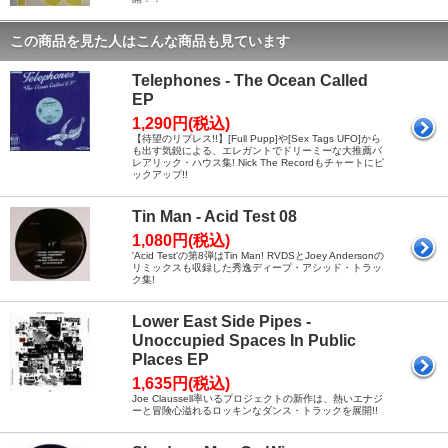
この商品を見た人はこんな商品も見ています
Telephones - The Ocean Called
EP
1,290円(税込)
【待望のリプレス!!】[Full Pupp]や[Sex Tags UFO]から
も出す気鋭による、エレガントでドリーミーな大推薦バ
レアリック・ハウス集! Nick The Recordもチャートにピ
ックアップ!!
Tin Man - Acid Test 08
1,080円(税込)
'Acid Test'の第8弾はTin Man! RVDSとJoey Andersonの
リミックスも収録した秀逸ディープ・アシッド・トラッ
ク集!
Lower East Side Pipes -
Unoccupied Spaces In Public
Places EP
1,635円(税込)
Joe Claussell率いるプロジェクトの新作は、熱いエナジ
ーと冒険心溢れるロッキンなダンス・トラックを展開!!