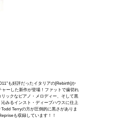
 2011"も好評だったイタリアの[Rebirth]か
ィーチャーした新作が登場！ファットで歯切れ
コリックなピアノ・メロディー、そして黒
く沁みるインスト・ディープハウスに仕上
d Terryの方が圧倒的に黒さがありま
Repriseも収録しています！！