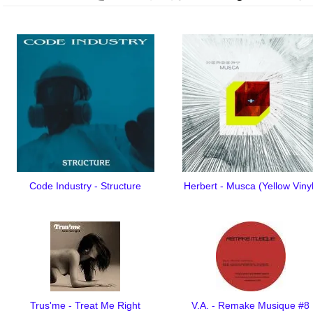
Code Industry - Structure
Herbert - Musca (Yellow Viny
Trus'me - Treat Me Right
V.A. - Remake Musique #8