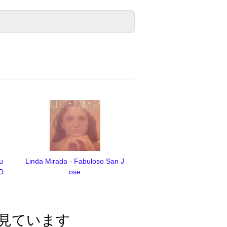
u
Linda Mirada - Fabuloso San J
(D
ose
見ています