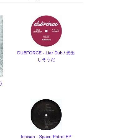
DUBFORCE - Liar Dub / 光出
しそうだ
l)
Ichisan - Space Patrol EP