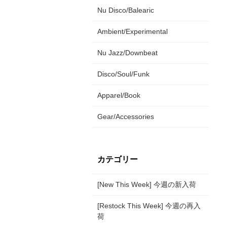
Nu Disco/Balearic
Ambient/Experimental
Nu Jazz/Downbeat
Disco/Soul/Funk
Apparel/Book
Gear/Accessories
カテゴリー
[New This Week] 今週の新入荷
[Restock This Week] 今週の再入
荷