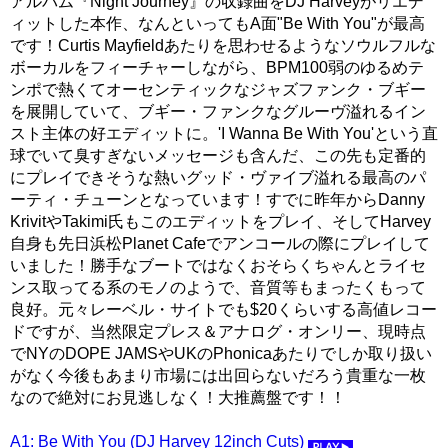
アルバム『Night Journey』の収録曲をDJ Harveyがリエデ
ィットした本作、なんといってもA面"Be With You"が最高
です！Curtis Mayfieldあたりを思わせるようなソウルフルな
ボーカルをフィーチャーしながら、BPM100弱のゆるめテ
ンポで熱くてオーセンティックなジャズファンク・ブギー
を展開していて、ブギー・ファンクなグルーヴ溢れるイン
スト主体の好エディットに。'I Wanna Be With You'という直
球でいて臭すぎないメッセージも含んだ、この先も定番的
にプレイできそうな熱いグッド・ヴァイブ溢れる最高のパ
ーティ・チューンとなっています！すでに昨年からDanny
KrivitやTakimi氏もこのエディットをプレイ、そしてHarvey
自身も先日浜松Planet Cafeでアンコールの際にプレイして
いました！勝手なブートではなくおそらくちゃんとライセ
ンス取ってる系のモノのようで、音質等もまったくもって
良好。元々レーベル・サイトでも$20くらいする高値レコー
ドですが、当然限定プレス＆アナログ・オンリー、現時点
でNYのDOPE JAMSやUKのPhonicaあたりでしか取り扱い
がなく今後もあまり市場には出回らないだろう貴重な一枚
なので絶対にお見逃しなく！大推薦盤です！！
A1: Be With You (DJ Harvey 12inch Cuts)