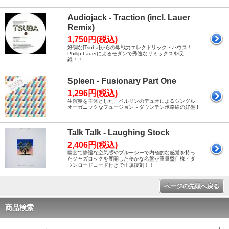
Audiojack - Traction (incl. Lauer
Remix)
1,750円(税込)
好調な[Tsuba]からの即戦力エレクトリック・ハウス！
Phillip Lauerによるモダンで秀逸なリミックスを収
録！！
Spleen - Fusionary Part One
1,296円(税込)
生演奏を主体とした、ベルリンのデュオによるシングル!
オーガニックなフュージョン～ダウンテンポ路線の好盤!!
Talk Talk - Laughing Stock
2,406円(税込)
幽玄で静謐な空気感やブルージーで内省的な感覚を持っ
たジャズロックを展開した秘かな名盤が重量盤仕様・ダ
ウンロードコード付きで正規復刻！！
ページの先頭へ戻る
商品検索