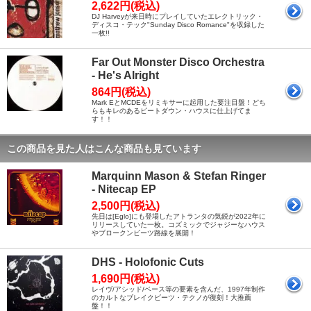
2,622円(税込)
DJ Harveyが来日時にプレイしていたエレクトリック・
ディスコ・テック"Sunday Disco Romance"を収録した
一枚!!
Far Out Monster Disco Orchestra
- He's Alright
864円(税込)
Mark EとMCDEをリミキサーに起用した要注目盤！どち
らもキレのあるビートダウン・ハウスに仕上げてま
す！！
この商品を見た人はこんな商品も見ています
Marquinn Mason & Stefan Ringer
- Nitecap EP
2,500円(税込)
先日は[Eglo]にも登場したアトランタの気鋭が2022年に
リリースしていた一枚。コズミックでジャジーなハウス
やブロークンビーツ路線を展開！
DHS - Holofonic Cuts
1,690円(税込)
レイヴ/アシッド/ベース等の要素を含んだ、1997年制作
のカルトなブレイクビーツ・テクノが復刻！大推薦
盤！！