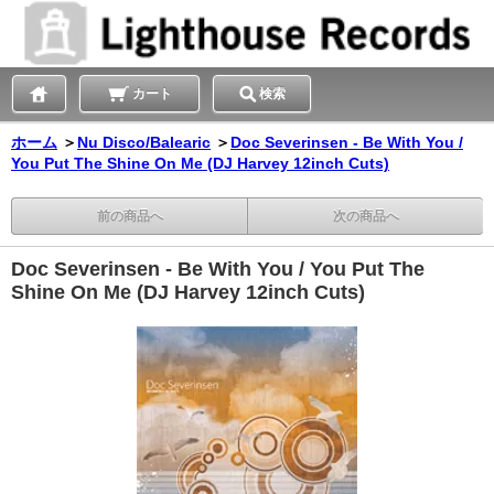
カート
検索
ホーム
＞
Nu Disco/Balearic
＞
Doc Severinsen - Be With You /
You Put The Shine On Me (DJ Harvey 12inch Cuts)
前の商品へ
次の商品へ
Doc Severinsen - Be With You / You Put The
Shine On Me (DJ Harvey 12inch Cuts)