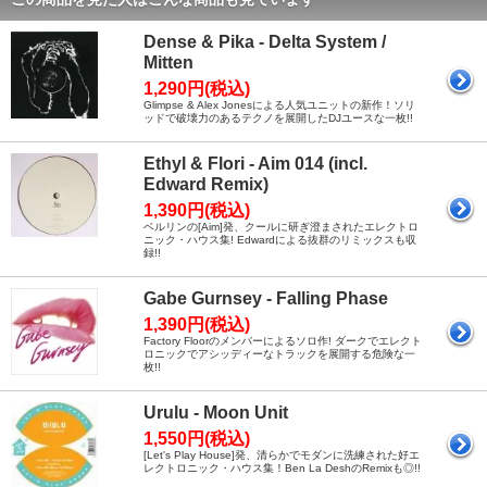
Dense & Pika - Delta System /
Mitten
1,290円(税込)
Glimpse & Alex Jonesによる人気ユニットの新作！ソリ
ッドで破壊力のあるテクノを展開したDJユースな一枚!!
Ethyl & Flori - Aim 014 (incl.
Edward Remix)
1,390円(税込)
ベルリンの[Aim]発、クールに研ぎ澄まされたエレクトロ
ニック・ハウス集! Edwardによる抜群のリミックスも収
録!!
Gabe Gurnsey - Falling Phase
1,390円(税込)
Factory Floorのメンバーによるソロ作! ダークでエレクト
ロニックでアシッディーなトラックを展開する危険な一
枚!!
Urulu - Moon Unit
1,550円(税込)
[Let's Play House]発、清らかでモダンに洗練された好エ
レクトロニック・ハウス集！Ben La DeshのRemixも◎!!