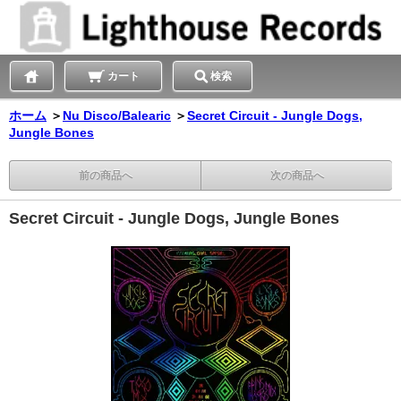
カート
検索
ホーム
＞
Nu Disco/Balearic
＞
Secret Circuit - Jungle Dogs,
Jungle Bones
前の商品へ
次の商品へ
Secret Circuit - Jungle Dogs, Jungle Bones