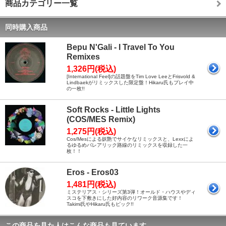
商品カテゴリー一覧
同時購入商品
Bepu N'Gali - I Travel To You
Remixes
1,326円(税込)
[International Feel]の話題盤をTim Love LeeとFrisvold &
Lindbaekがリミックスした限定盤！Hikaru氏もプレイ中
の一枚!!
Soft Rocks - Little Lights
(COS/MES Remix)
1,275円(税込)
Cos/Mesによる妖艶でサイケなリミックスと、Lexxによ
るゆるめバレアリック路線のリミックスを収録した一
枚！！
Eros - Eros03
1,481円(税込)
ミステリアス・シリーズ第3弾！オールド・ハウスやディ
スコを下敷きにした好内容のリワーク音源集です！
Takimi氏やHikaru氏もピック!!
この商品を見た人はこんな商品も見ています