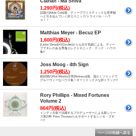
Clarian - Ma Shiva
1,290円(税込)
話題の[Multi Culti]発、ディープでミスティックな世界観
へと引き込んでいく好エスニック/トライバル・ハウ
ス！！
Matthias Meyer - Becuz EP
1,600円(税込)
[Liebe Detail]や[Cecille]からも出す気鋭による、ディー
プでキレのある秀逸エレクトロニック・テック・ハウス
集!!
Joss Moog - 4th Sign
1,250円(税込)
絶好調のPhil Weeks主宰[Robsoul]発、温かくソリッドで
グルーヴィーなハウス集！オーソドックスな好トラック!!
Rory Phillips - Mixed Fortunes
Volume 2
864円(税込)
インディ方面で活躍するプロデューサーによる新シリー
ズ第2弾! Prins Thomasらもサポートするシンセ・ブギ
ー!!
ページの先頭へ戻る