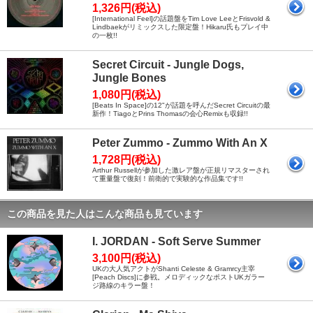
1,326円(税込)
[International Feel]の話題盤をTim Love LeeとFrisvold &
Lindbaekがリミックスした限定盤！Hikaru氏もプレイ中
の一枚!!
Secret Circuit - Jungle Dogs,
Jungle Bones
1,080円(税込)
[Beats In Space]の12"が話題を呼んだSecret Circuitの最
新作！TiagoとPrins Thomasの会心Remixも収録!!
Peter Zummo - Zummo With An X
1,728円(税込)
Arthur Russellが参加した激レア盤が正規リマスターされ
て重量盤で復刻！前衛的で実験的な作品集です!!
この商品を見た人はこんな商品も見ています
I. JORDAN - Soft Serve Summer
3,100円(税込)
UKの大人気アクトがShanti Celeste & Gramrcy主宰
[Peach Discs]に参戦。メロディックなポストUKガラー
ジ路線のキラー盤！