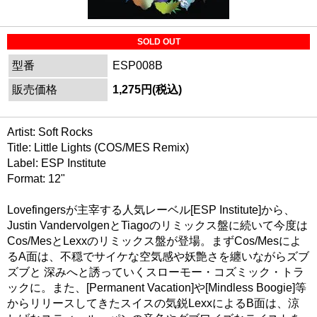
SOLD OUT
型番
ESP008B
販売価格
1,275円(税込)
Artist: Soft Rocks
Title: Little Lights (COS/MES Remix)
Label: ESP Institute
Format: 12"
Lovefingersが主宰する人気レーベル[ESP Institute]から、
Justin VandervolgenとTiagoのリミックス盤に続いて今度は
Cos/MesとLexxのリミックス盤が登場。まずCos/Mesによ
るA面は、不穏でサイケな空気感や妖艶さを纏いながらズブ
ズブと 深みへと誘っていくスローモー・コズミック・トラ
ックに。また、[Permanent Vacation]や[Mindless Boogie]等
からリリースしてきたスイスの気鋭LexxによるB面は、涼