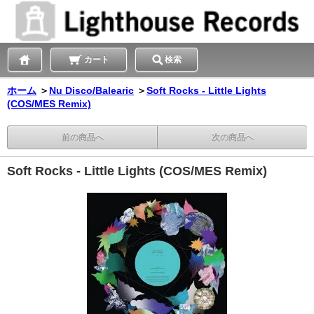
カート
検索
ホーム
＞
Nu Disco/Balearic
＞
Soft Rocks - Little Lights
(COS/MES Remix)
前の商品へ
次の商品へ
Soft Rocks - Little Lights (COS/MES Remix)