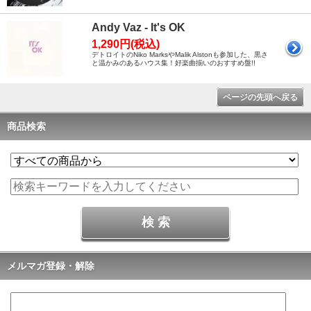
Andy Vaz - It's OK
1,290円(税込)
デトロイトのNiko MarksやMalik Alstonも参加した、黒さ
と温かみのあるハウス集！好楽曲揃いのおすすめ盤!!
ページの先頭へ戻る
商品検索
メルマガ登録・解除