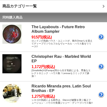
商品カテゴリー一覧
同時購入商品
The Layabouts - Future Retro
Album Sampler
915円(税込)
ロンドンの気鋭ハウス・ユニットが、御大Omarらを迎え
てディープでソウルフルなヴォーカル・ハウス集をリリ
ース!!
Christopher Rau - Marbled World
EP
1,172円(税込)
[Smallville]や[Pampa]等から出す気鋭による、秀逸なエ
レクトロニック・ハウス集！Lerosaもリミックスで参
加！
Ricardo Miranda pres. Latin Soul
Brothas - EP
1,275円(税込)
シカゴの気鋭による新作は、Glennが鍵盤を弾く極上フ
ュージョン・ハウスや美麗ジャジー・ディープハウス集!!