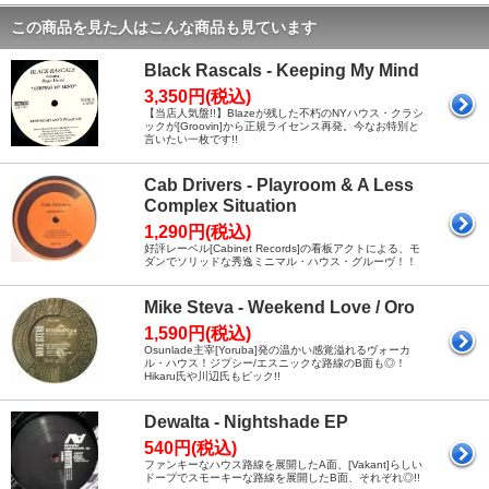
この商品を見た人はこんな商品も見ています
Black Rascals - Keeping My Mind
3,350円(税込)
【当店人気盤!!】Blazeが残した不朽のNYハウス・クラシ
ックが[Groovin]から正規ライセンス再発。今なお特別と
言いたい一枚です!!
Cab Drivers - Playroom & A Less
Complex Situation
1,290円(税込)
好評レーベル[Cabinet Records]の看板アクトによる、モ
ダンでソリッドな秀逸ミニマル・ハウス・グルーヴ！！
Mike Steva - Weekend Love / Oro
1,590円(税込)
Osunlade主宰[Yoruba]発の温かい感覚溢れるヴォーカ
ル・ハウス！ジプシー/エスニックな路線のB面も◎！
Hikaru氏や川辺氏もピック!!
Dewalta - Nightshade EP
540円(税込)
ファンキーなハウス路線を展開したA面、[Vakant]らしい
ドープでスモーキーな路線を展開したB面、それぞれ◎!!