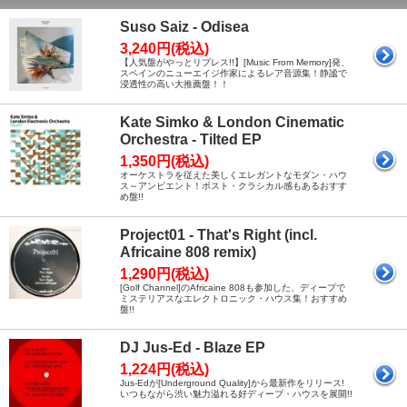
Suso Saiz - Odisea
3,240円(税込)
【人気盤がやっとリプレス!!】[Music From Memory]発、
スペインのニューエイジ作家によるレア音源集！静謐で
浸透性の高い大推薦盤！！
Kate Simko & London Cinematic
Orchestra - Tilted EP
1,350円(税込)
オーケストラを従えた美しくエレガントなモダン・ハウ
ス～アンビエント！ポスト・クラシカル感もあるおすす
め盤!!
Project01 - That's Right (incl.
Africaine 808 remix)
1,290円(税込)
[Golf Channel]のAfricaine 808も参加した、ディープで
ミステリアスなエレクトロニック・ハウス集！おすすめ
盤!!
DJ Jus-Ed - Blaze EP
1,224円(税込)
Jus-Edが[Underground Quality]から最新作をリリース!
いつもながら渋い魅力溢れる好ディープ・ハウスを展開!!