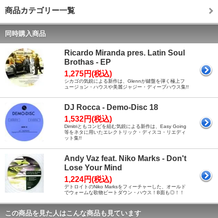
商品カテゴリー一覧
同時購入商品
Ricardo Miranda pres. Latin Soul
Brothas - EP
1,275円(税込)
シカゴの気鋭による新作は、Glennが鍵盤を弾く極上フ
ュージョン・ハウスや美麗ジャジー・ディープハウス集!!
DJ Rocca - Demo-Disc 18
1,532円(税込)
Dimitriともコンビを組む気鋭による新作は、Easy Going
等をネタに用いたエレクトリック・ディスコ・リエディ
ット集!!
Andy Vaz feat. Niko Marks - Don't
Lose Your Mind
1,224円(税込)
デトロイトのNiko Marksをフィーチャーした、オールド
でウォームな歌物ビートダウン・ハウス！B面も◎！！
この商品を見た人はこんな商品も見ています