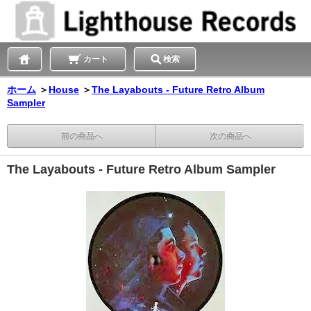
カート
検索
ホーム
＞
House
＞
The Layabouts - Future Retro Album
Sampler
前の商品へ
次の商品へ
The Layabouts - Future Retro Album Sampler