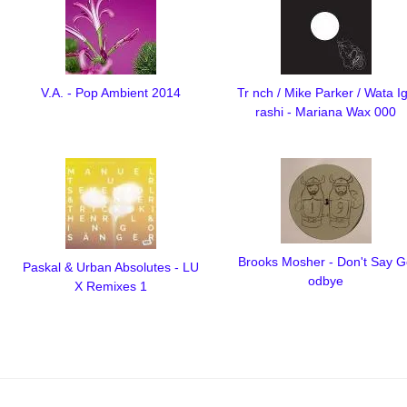
V.A. - Pop Ambient 2014
Tr nch / Mike Parker / Wata I
rashi - Mariana Wax 000
Brooks Mosher - Don't Say 
Paskal & Urban Absolutes - LU
odbye
X Remixes 1