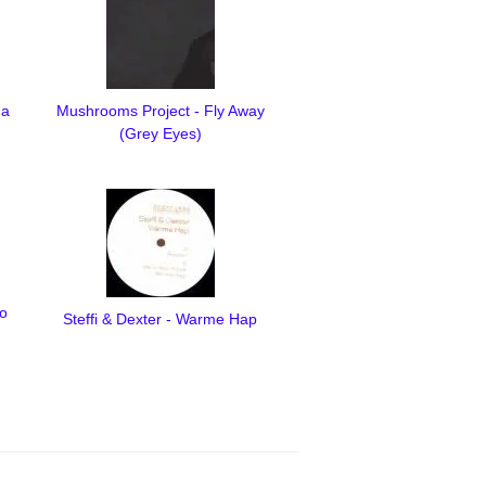
ga
Mushrooms Project - Fly Away
(Grey Eyes)
Go
Steffi & Dexter - Warme Hap