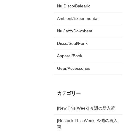
Nu Disco/Balearic
Ambient/Experimental
Nu Jazz/Downbeat
Disco/Soul/Funk
Apparel/Book
Gear/Accessories
カテゴリー
[New This Week] 今週の新入荷
[Restock This Week] 今週の再入
荷