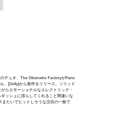
オ、The Oliverwho FactoryがPano
ベル、[Dolly]から新作をリリース。ソリッド
ながらエモーショナルなエレクトリック・
ルギッシュに揺らしてくれること間違いな
スまたいでヒットしそうな注目の一枚で