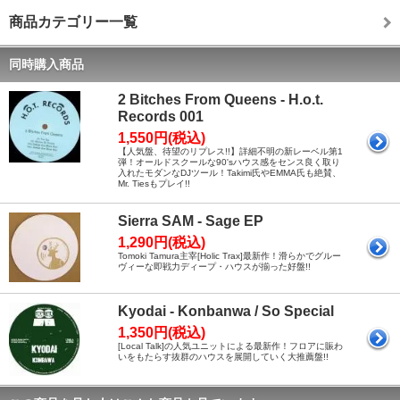
商品カテゴリー一覧
同時購入商品
2 Bitches From Queens - H.o.t.
Records 001
1,550円(税込)
【人気盤、待望のリプレス!!】詳細不明の新レーベル第1
弾！オールドスクールな90'sハウス感をセンス良く取り
入れたモダンなDJツール！Takimi氏やEMMA氏も絶賛、
Mr. Tiesもプレイ!!
Sierra SAM - Sage EP
1,290円(税込)
Tomoki Tamura主宰[Holic Trax]最新作！滑らかでグルー
ヴィーな即戦力ディープ・ハウスが揃った好盤!!
Kyodai - Konbanwa / So Special
1,350円(税込)
[Local Talk]の人気ユニットによる最新作！フロアに賑わ
いをもたらす抜群のハウスを展開していく大推薦盤!!