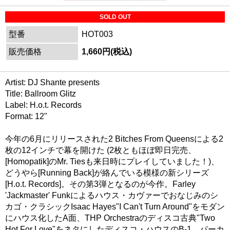
SOLD OUT
型番
HOT003
販売価格
1,660円(税込)
Artist: DJ Shante presents
Title: Ballroom Glitz
Label: H.o.t. Records
Format: 12"
今年の6月にリリースされた2 Bitches From Queensによる2
枚の12インチで幕を開けた (2枚ともほぼ即日完売、
[Homopatik]のMr. Tiesも来日時にプレイしていました！)、
どうやら[Running Back]が絡んでいる模様の新シリーズ
[H.o.t. Records]。その第3弾となるのが今作。Farley
'Jackmaster' Funkによるハウス・カヴァーでおなじみのシ
カゴ・クラシックIsaac Hayes"I Can't Turn Around"をモダン
にハウス化したA面、THP Orchestraのディスコ古典"Two
Hot For Love"をネタにしたディスコ・ハウスのB-1、パーカ