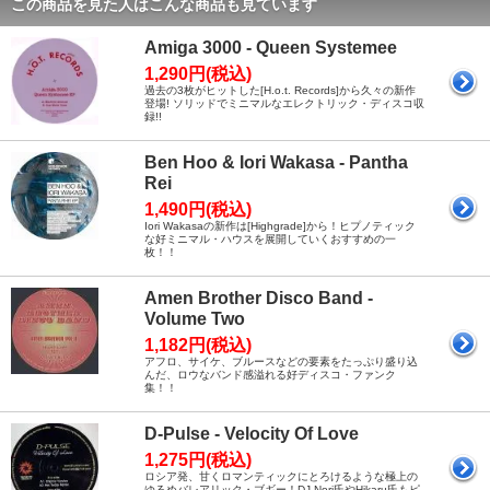
この商品を見た人はこんな商品も見ています
Amiga 3000 - Queen Systemee
1,290円(税込)
過去の3枚がヒットした[H.o.t. Records]から久々の新作
登場! ソリッドでミニマルなエレクトリック・ディスコ収
録!!
Ben Hoo & Iori Wakasa - Pantha
Rei
1,490円(税込)
Iori Wakasaの新作は[Highgrade]から！ヒプノティック
な好ミニマル・ハウスを展開していくおすすめの一
枚！！
Amen Brother Disco Band -
Volume Two
1,182円(税込)
アフロ、サイケ、ブルースなどの要素をたっぷり盛り込
んだ、ロウなバンド感溢れる好ディスコ・ファンク
集！！
D-Pulse - Velocity Of Love
1,275円(税込)
ロシア発、甘くロマンティックにとろけるような極上の
ゆるめバレアリック・ブギー！DJ Nori氏やHikaru氏もピ