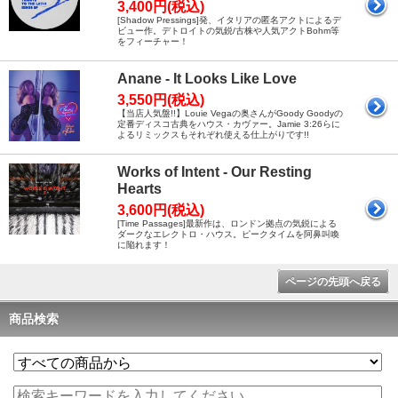
3,400円(税込)
[Shadow Pressings]発、イタリアの匿名アクトによるデ
ビュー作。デトロイトの気鋭/古株や人気アクトBohm等
をフィーチャー！
Anane - It Looks Like Love
3,550円(税込)
【当店人気盤!!】Louie Vegaの奥さんがGoody Goodyの
定番ディスコ古典をハウス・カヴァー。Jamie 3:26らに
よるリミックスもそれぞれ使える仕上がりです!!
Works of Intent - Our Resting
Hearts
3,600円(税込)
[Time Passages]最新作は、ロンドン拠点の気鋭による
ダークなエレクトロ・ハウス。ピークタイムを阿鼻叫喚
に陥れます！
ページの先頭へ戻る
商品検索