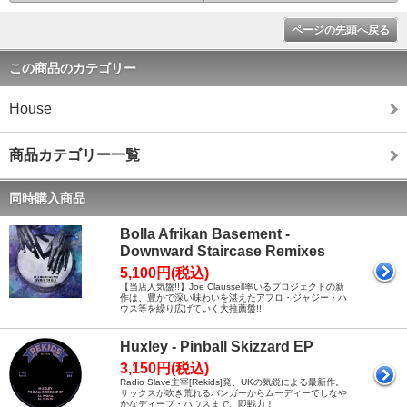
ページの先頭へ戻る
この商品のカテゴリー
House
商品カテゴリー一覧
同時購入商品
Bolla Afrikan Basement -
Downward Staircase Remixes
5,100円(税込)
【当店人気盤!!】Joe Claussell率いるプロジェクトの新
作は、豊かで深い味わいを湛えたアフロ・ジャジー・ハ
ウス等を繰り広げていく大推薦盤!!
Huxley - Pinball Skizzard EP
3,150円(税込)
Radio Slave主宰[Rekids]発、UKの気鋭による最新作。
サックスが吹き荒れるバンガーからムーディーでしなや
かなディープ・ハウスまで、即戦力！