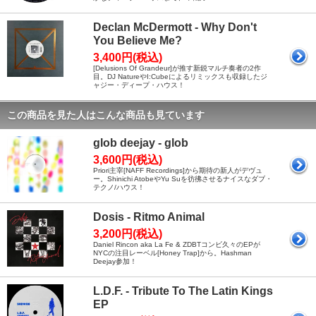
Declan McDermott - Why Don't
You Believe Me?
3,400円(税込)
[Delusions Of Grandeur]が推す新鋭マルチ奏者の2作
目。DJ NatureやI:Cubeによるリミックスも収録したジ
ャジー・ディープ・ハウス！
この商品を見た人はこんな商品も見ています
glob deejay - glob
3,600円(税込)
Priori主宰[NAFF Recordings]から期待の新人がデヴュ
ー。Shinichi AtobeやYu Suを彷彿させるナイスなダブ・
テクノ/ハウス！
Dosis - Ritmo Animal
3,200円(税込)
Daniel Rincon aka La Fe & ZDBTコンビ久々のEPが
NYCの注目レーベル[Honey Trap]から。Hashman
Deejay参加！
L.D.F. - Tribute To The Latin Kings
EP