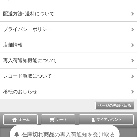
配送方法･送料について
プライバシーポリシー
店舗情報
再入荷通知機能について
レコード買取について
移転のおしらせ
ページの先頭へ戻る
ホーム
カート
マイアカウント
受け取る
通知を
再入荷
の
在庫切れ商品
表示切替 :
スマートフォン
|
PC版