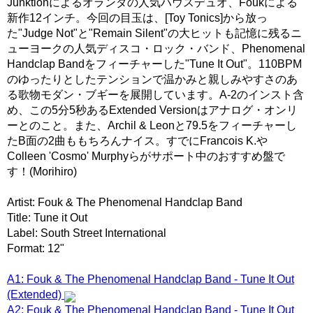
Junktionによるオランダの人気ハウスデュオ、Foukによる
新作12インチ。今回の目玉は、[Toy Tonics]から放っ
た"Judge Not"と"Remain Silent"の大ヒットも記憶に残るニ
ューヨークの人気ディスコ・ロック・バンド、Phenomenal
Handclap Bandをフィーチャーした"Tune It Out"。110BPM
のゆったりとしたテンションで温かみと親しみやすさのあ
る歌物モダン・ブギーを展開しています。A-2のインスト含
め、この5分5秒あるExtended Versionはアナログ・オンリ
ーとのこと。また、Archil & Leonと79.5をフィーチャーし
たB面の2曲ももちろんナイス。すでにFrancois K.や
Colleen 'Cosmo' Murphyらがサポート中のおすすめ盤で
す！(Morihiro)
Artist: Fouk & The Phenomenal Handclap Band
Title: Tune it Out
Label: South Street International
Format: 12"
A1: Fouk & The Phenomenal Handclap Band - Tune It Out
(Extended)
A2: Fouk & The Phenomenal Handclap Band - Tune It Out