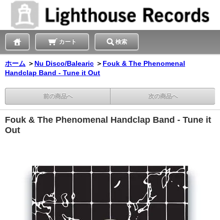
カート
検索
ホーム
＞
Nu Disco/Balearic
＞
Fouk & The Phenomenal
Handclap Band - Tune it Out
前の商品へ
次の商品へ
Fouk & The Phenomenal Handclap Band - Tune it
Out