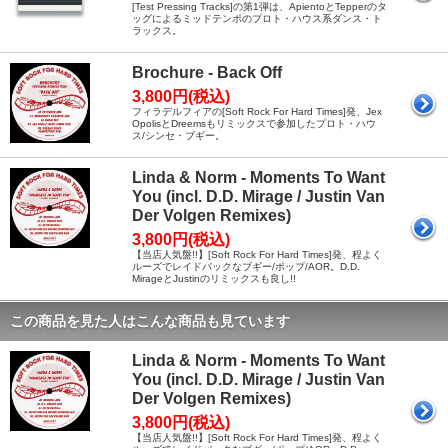
[Test Pressing Tracks]の第1弾は、ApientoとTepperのタ
ッグによるミッドテンポのプロト・ハウス系ダンス・ト
ラックス。
Brochure - Back Off
3,800円(税込)
フィラデルフィアの[Soft Rock For Hard Times]発、Jex
OpolisとDreemsもリミックスで参加したプロト・ハウ
ス/シンセ・ブギー。
Linda & Norm - Moments To Want
You (incl. D.D. Mirage / Justin Van
Der Volgen Remixes)
3,800円(税込)
【当店人気盤!!】[Soft Rock For Hard Times]発、程よく
ルーズでレイドバックなブギー/ポップ/AOR。D.D.
MirageとJustinのリミックスも良し!!
この商品を見た人はこんな商品も見ています
Linda & Norm - Moments To Want
You (incl. D.D. Mirage / Justin Van
Der Volgen Remixes)
3,800円(税込)
【当店人気盤!!】[Soft Rock For Hard Times]発、程よく