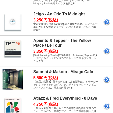
ルーズでレイドバックなブギー/ポップ/AOR。D.D.
MirageとJustinのリミックスも良し!!
Jeigo - An Ode To Midnight
3,250円(税込)
中古で高値を付ける2019年の人気盤が再発。シンプルで
エレガントな浮遊ディープ・ハウスを展開していく秀逸
な1枚！
Apiento & Tepper - The Yellow
Place / Le Tour
3,350円(税込)
[Test Pressing Tracks]の第1弾は、ApientoとTepperのタ
ッグによるミッドテンポのプロト・ハウス系ダンス・ト
ラックス。
Satoshi & Makoto - Mirage Cafe
5,500円(税込)
【当店人気盤!!】日本のデュオによる新作は、ドリーミー
でシネマティックなダウンテンポ・トラック～アンビエ
ント・アルバム。極上の内容です!!
Atjazz & Fred Everything - 8 Days
4,750円(税込)
【当店人気盤!!】UKとカナダの両雄が満を辞して放つコ
ラボ・アルバム。豊潤なディープ・ハウス群が揃った渾