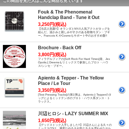
この商品を見た人はこんな商品も見ています
Fouk & The Phenomenal
Handclap Band - Tune it Out
3,250円(税込)
【当店人気盤!!】オランダとNYの人気アクトがタッグを
組んだ、温かみと親しみやすさのある歌物モダン・ブギ
ー。Francois K.やCosmoもサポート中のおすすめ盤!!
Brochure - Back Off
3,800円(税込)
フィラデルフィアの[Soft Rock For Hard Times]発、Jex
OpolisとDreemsもリミックスで参加したプロト・ハウ
ス/シンセ・ブギー。
Apiento & Tepper - The Yellow
Place / Le Tour
3,350円(税込)
[Test Pressing Tracks]の第1弾は、ApientoとTepperのタ
ッグによるミッドテンポのプロト・ハウス系ダンス・ト
ラックス。
川辺ヒロシ - LAZY SUMMER MIX
1,650円(税込)
【デッドストック入手しました!!】川辺さんによる久々の
ミックスCDは、適度なゆるさや気だるさを漂わせながら