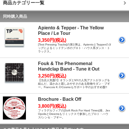
商品カテゴリー一覧
同時購入商品
Apiento & Tepper - The Yellow
Place / Le Tour
3,350円(税込)
[Test Pressing Tracks]の第1弾は、ApientoとTepperのタ
ッグによるミッドテンポのプロト・ハウス系ダンス・ト
ラックス。
Fouk & The Phenomenal
Handclap Band - Tune it Out
3,250円(税込)
【当店人気盤!!】オランダとNYの人気アクトがタッグを
組んだ、温かみと親しみやすさのある歌物モダン・ブギ
ー。Francois K.やCosmoもサポート中のおすすめ盤!!
Brochure - Back Off
3,800円(税込)
フィラデルフィアの[Soft Rock For Hard Times]発、Jex
OpolisとDreemsもリミックスで参加したプロト・ハウ
ス/シンセ・ブギー。