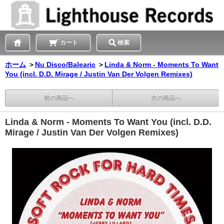
カート
検索
ホーム
＞
Nu Disco/Balearic
＞
Linda & Norm - Moments To Want
You (incl. D.D. Mirage / Justin Van Der Volgen Remixes)
前の商品へ
次の商品へ
Linda & Norm - Moments To Want You (incl. D.D.
Mirage / Justin Van Der Volgen Remixes)