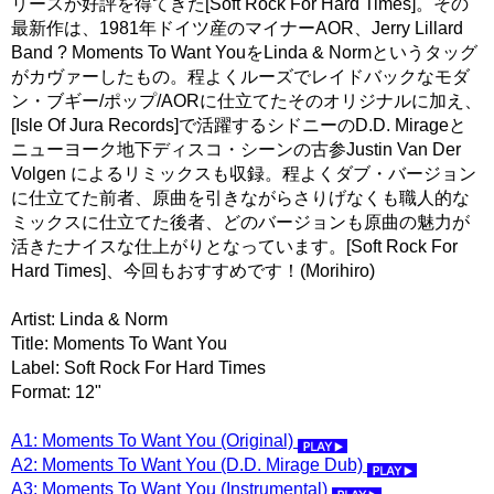
リースが好評を得てきた[Soft Rock For Hard Times]。その
最新作は、1981年ドイツ産のマイナーAOR、Jerry Lillard
Band ? Moments To Want YouをLinda & Normというタッグ
がカヴァーしたもの。程よくルーズでレイドバックなモダ
ン・ブギー/ポップ/AORに仕立てたそのオリジナルに加え、
[Isle Of Jura Records]で活躍するシドニーのD.D. Mirageと
ニューヨーク地下ディスコ・シーンの古参Justin Van Der
Volgen によるリミックスも収録。程よくダブ・バージョン
に仕立てた前者、原曲を引きながらさりげなくも職人的な
ミックスに仕立てた後者、どのバージョンも原曲の魅力が
活きたナイスな仕上がりとなっています。[Soft Rock For
Hard Times]、今回もおすすめです！(Morihiro)
Artist: Linda & Norm
Title: Moments To Want You
Label: Soft Rock For Hard Times
Format: 12"
A1: Moments To Want You (Original)
A2: Moments To Want You (D.D. Mirage Dub)
A3: Moments To Want You (Instrumental)