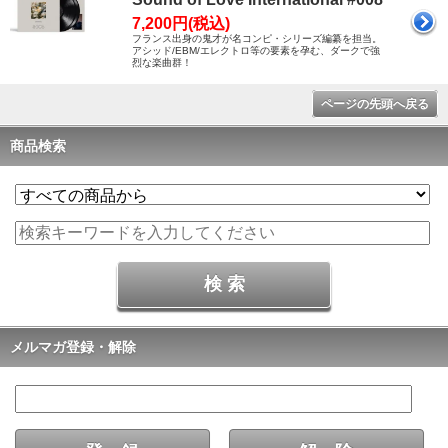
7,200円(税込)
フランス出身の鬼才が名コンピ・シリーズ編纂を担当。
アシッド/EBM/エレクトロ等の要素を孕む、ダークで強
烈な楽曲群！
ページの先頭へ戻る
商品検索
メルマガ登録・解除