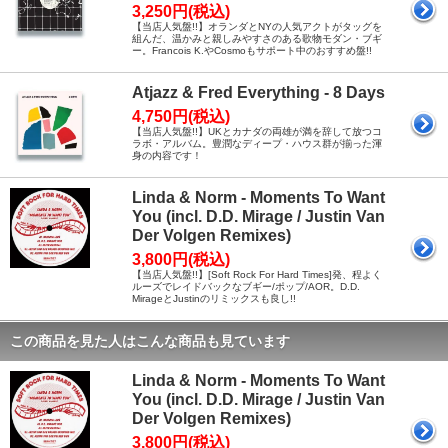
3,250円(税込)
【当店人気盤!!】オランダとNYの人気アクトがタッグを
組んだ、温かみと親しみやすさのある歌物モダン・ブギ
ー。Francois K.やCosmoもサポート中のおすすめ盤!!
Atjazz & Fred Everything - 8 Days
4,750円(税込)
【当店人気盤!!】UKとカナダの両雄が満を辞して放つコ
ラボ・アルバム。豊潤なディープ・ハウス群が揃った渾
身の内容です！
Linda & Norm - Moments To Want
You (incl. D.D. Mirage / Justin Van
Der Volgen Remixes)
3,800円(税込)
【当店人気盤!!】[Soft Rock For Hard Times]発、程よく
ルーズでレイドバックなブギー/ポップ/AOR。D.D.
MirageとJustinのリミックスも良し!!
この商品を見た人はこんな商品も見ています
Linda & Norm - Moments To Want
You (incl. D.D. Mirage / Justin Van
Der Volgen Remixes)
3,800円(税込)