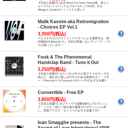
【当店人気盤!!】[Soft Rock For Hard Times]発、程よく
ルーズでレイドバックなブギー/ポップ/AOR。D.D.
MirageとJustinのリミックスも良し!!
Malik Kassim aka Retromigration
- Choices EP Vol.1
3,350円(税込)
アムステルダムのライジングスターによる最新作は、絶
好調[Wolf Music]から。今回も間違いないディープ・ハウ
スが揃っています！
Fouk & The Phenomenal
Handclap Band - Tune it Out
3,250円(税込)
【当店人気盤!!】オランダとNYの人気アクトがタッグを
組んだ、温かみと親しみやすさのある歌物モダン・ブギ
ー。Francois K.やCosmoもサポート中のおすすめ盤!!
Convertible - Free EP
3,800円(税込)
【当店人気盤!!】ポジティヴで超解放的なプログレッシ
ヴ・ハウス！他と一線を画す爆発力でポテンシャル高
し。実質アナログ・オンリーのおすすめ盤です!!
Ivan Smagghe presents - The
Sound of Love International #008