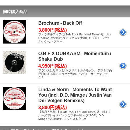
同時購入商品
Brochure - Back Off
3,800円(税込)
フィラデルフィアの[Soft Rock For Hard Times]発、Jex
OpolisとDreemsもリミックスで参加したプロト・ハウ
ス/シンセ・ブギー。
O.B.F X DUBKASM - Momentum /
Shaku Dub
4,950円(税込)
フランスはリヨンとUKブリストルのモダン・デジダブ両
巨頭による強力コラボが到着。ヘヴィ・サイケデリッ
ク！
Linda & Norm - Moments To Want
You (incl. D.D. Mirage / Justin Van
Der Volgen Remixes)
3,800円(税込)
【当店人気盤!!】[Soft Rock For Hard Times]発、程よく
ルーズでレイドバックなブギー/ポップ/AOR。D.D.
MirageとJustinのリミックスも良し!!