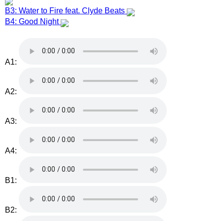
B3: Water to Fire feat. Clyde Beats
B4: Good Night
A1:
A2:
A3:
A4:
B1:
B2: