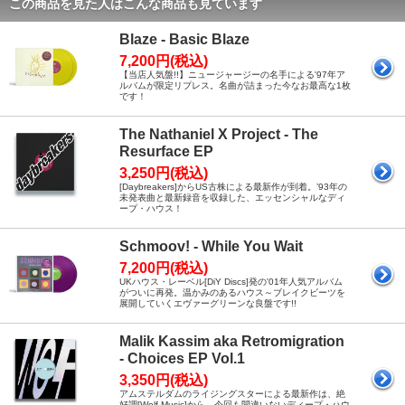
この商品を見た人はこんな商品も見ています
Blaze - Basic Blaze
7,200円(税込)
【当店人気盤!!】ニュージャージーの名手による'97年ア
ルバムが限定リプレス。名曲が詰まった今なお最高な1枚
です！
The Nathaniel X Project - The
Resurface EP
3,250円(税込)
[Daybreakers]からUS古株による最新作が到着。’93年の
未発表曲と最新録音を収録した、エッセンシャルなディ
ープ・ハウス！
Schmoov! - While You Wait
7,200円(税込)
UKハウス・レーベル[DiY Discs]発の'01年人気アルバム
がついに再発。温かみのあるハウス～ブレイクビーツを
展開していくエヴァーグリーンな良盤です!!
Malik Kassim aka Retromigration
- Choices EP Vol.1
3,350円(税込)
アムステルダムのライジングスターによる最新作は、絶
好調[Wolf Music]から。今回も間違いないディープ・ハウ