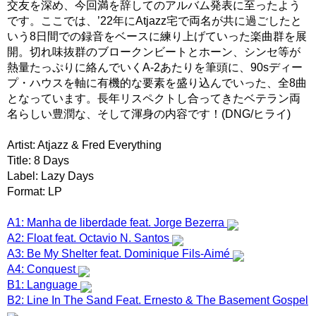
交友を深め、今回満を辞してのアルバム発表に至ったよう
です。ここでは、’22年にAtjazz宅で両名が共に過ごしたと
いう8日間での録音をベースに練り上げていった楽曲群を展
開。切れ味抜群のブロークンビートとホーン、シンセ等が
熱量たっぷりに絡んでいくA-2あたりを筆頭に、90sディー
プ・ハウスを軸に有機的な要素を盛り込んでいった、全8曲
となっています。長年リスペクトし合ってきたベテラン両
名らしい豊潤な、そして渾身の内容です！(DNG/ヒライ)
Artist: Atjazz & Fred Everything
Title: 8 Days
Label: Lazy Days
Format: LP
A1: Manha de liberdade feat. Jorge Bezerra
A2: Float feat. Octavio N. Santos
A3: Be My Shelter feat. Dominique Fils-Aimé
A4: Conquest
B1: Language
B2: Line In The Sand Feat. Ernesto & The Basement Gospel