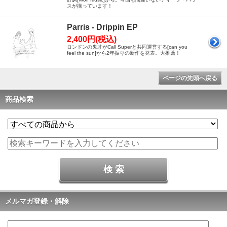
スが揃っています！
Parris - Drippin EP
2,400円(税込)
ロンドンの鬼才がCall Superと共同運営する[can you
feel the sun]から2年振りの新作を発表。大推薦！
ページの先頭へ戻る
商品検索
メルマガ登録・解除