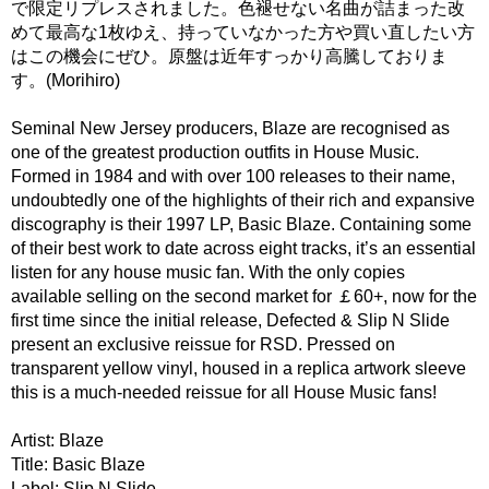
で限定リプレスされました。色褪せない名曲が詰まった改
めて最高な1枚ゆえ、持っていなかった方や買い直したい方
はこの機会にぜひ。原盤は近年すっかり高騰しておりま
す。(Morihiro)
Seminal New Jersey producers, Blaze are recognised as
one of the greatest production outfits in House Music.
Formed in 1984 and with over 100 releases to their name,
undoubtedly one of the highlights of their rich and expansive
discography is their 1997 LP, Basic Blaze. Containing some
of their best work to date across eight tracks, it’s an essential
listen for any house music fan. With the only copies
available selling on the second market for ￡60+, now for the
first time since the initial release, Defected & Slip N Slide
present an exclusive reissue for RSD. Pressed on
transparent yellow vinyl, housed in a replica artwork sleeve
this is a much-needed reissue for all House Music fans!
Artist: Blaze
Title: Basic Blaze
Label: Slip N Slide