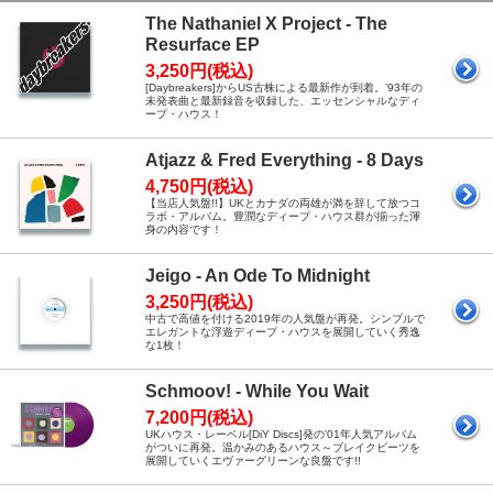
The Nathaniel X Project - The
Resurface EP
3,250円(税込)
[Daybreakers]からUS古株による最新作が到着。’93年の
未発表曲と最新録音を収録した、エッセンシャルなディ
ープ・ハウス！
Atjazz & Fred Everything - 8 Days
4,750円(税込)
【当店人気盤!!】UKとカナダの両雄が満を辞して放つコ
ラボ・アルバム。豊潤なディープ・ハウス群が揃った渾
身の内容です！
Jeigo - An Ode To Midnight
3,250円(税込)
中古で高値を付ける2019年の人気盤が再発。シンプルで
エレガントな浮遊ディープ・ハウスを展開していく秀逸
な1枚！
Schmoov! - While You Wait
7,200円(税込)
UKハウス・レーベル[DiY Discs]発の'01年人気アルバム
がついに再発。温かみのあるハウス～ブレイクビーツを
展開していくエヴァーグリーンな良盤です!!