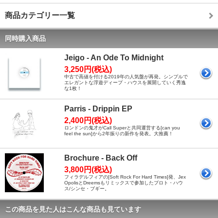
商品カテゴリー一覧
同時購入商品
Jeigo - An Ode To Midnight
3,250円(税込)
中古で高値を付ける2019年の人気盤が再発。シンプルで
エレガントな浮遊ディープ・ハウスを展開していく秀逸
な1枚！
Parris - Drippin EP
2,400円(税込)
ロンドンの鬼才がCall Superと共同運営する[can you
feel the sun]から2年振りの新作を発表。大推薦！
Brochure - Back Off
3,800円(税込)
フィラデルフィアの[Soft Rock For Hard Times]発、Jex
OpolisとDreemsもリミックスで参加したプロト・ハウ
ス/シンセ・ブギー。
この商品を見た人はこんな商品も見ています