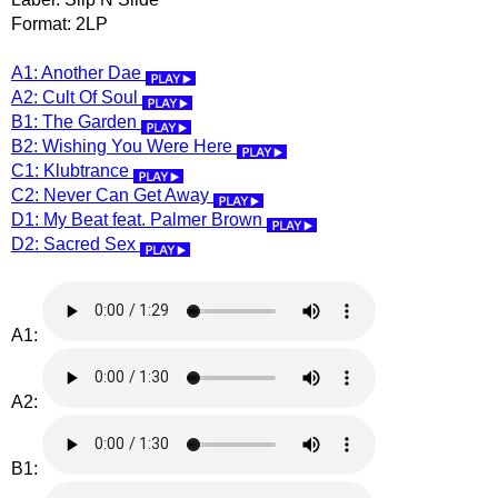
Format: 2LP
A1: Another Dae
A2: Cult Of Soul
B1: The Garden
B2: Wishing You Were Here
C1: Klubtrance
C2: Never Can Get Away
D1: My Beat feat. Palmer Brown
D2: Sacred Sex
A1:
A2:
B1: