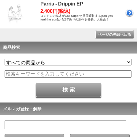
Parris - Drippin EP
2,400円(税込)
ロンドンの鬼才がCall Superと共同運営する[can you
feel the sun]から2年振りの新作を発表。大推薦！
ページの先頭へ戻る
商品検索
メルマガ登録・解除