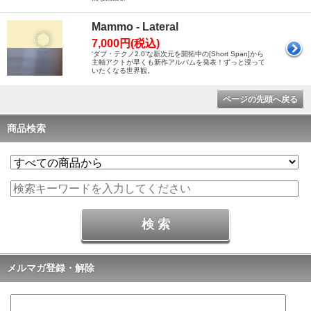
Mammo - Lateral
7,000円(税込)
‘ダブ・テクノ2.0’な新次元を開拓中の[Short Span]から
主軸アクトが早くも新作アルバムを発表！ずっと浸って
いたくなる世界観。
ページの先頭へ戻る
商品検索
メルマガ登録・解除