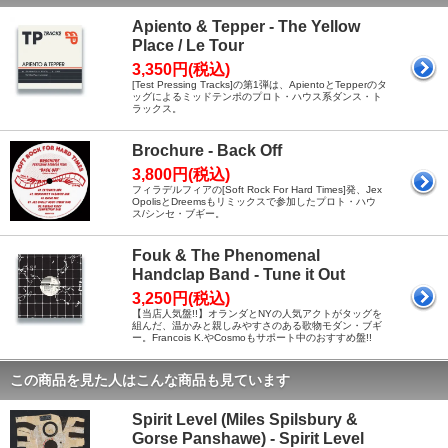
Apiento & Tepper - The Yellow
Place / Le Tour
3,350円(税込)
[Test Pressing Tracks]の第1弾は、ApientoとTepperのタ
ッグによるミッドテンポのプロト・ハウス系ダンス・ト
ラックス。
Brochure - Back Off
3,800円(税込)
フィラデルフィアの[Soft Rock For Hard Times]発、Jex
OpolisとDreemsもリミックスで参加したプロト・ハウ
ス/シンセ・ブギー。
Fouk & The Phenomenal
Handclap Band - Tune it Out
3,250円(税込)
【当店人気盤!!】オランダとNYの人気アクトがタッグを
組んだ、温かみと親しみやすさのある歌物モダン・ブギ
ー。Francois K.やCosmoもサポート中のおすすめ盤!!
この商品を見た人はこんな商品も見ています
Spirit Level (Miles Spilsbury &
Gorse Panshawe) - Spirit Level