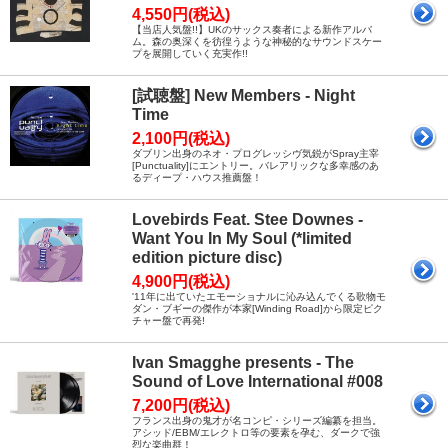
4,550円(税込)
【当店人気盤!!】UKのサックス奏者による新作アルバ
ム。森の奥深くを彷徨うような神秘的なサウンドスケー
プを展開していく充実作!!
[試聴盤] New Members - Night
Time
2,100円(税込)
ダブリン出身のネオ・プログレッシヴ気鋭がSpray主宰
[Punctuality]にエントリー。バレアリックな多幸感のあ
るディープ・ハウス推薦盤！
Lovebirds Feat. Stee Downes -
Want You In My Soul (*limited
edition picture disc)
4,900円(税込)
'11年に出ていたエモーショナルに沁み込んでくる歌物モ
ダン・ブギーの傑作が本家[Winding Road]から限定ピク
チャー盤で再発!
Ivan Smagghe presents - The
Sound of Love International #008
7,200円(税込)
フランス出身の鬼才が名コンピ・シリーズ編纂を担当。
アシッド/EBM/エレクトロ等の要素を孕む、ダークで強
烈な楽曲群！