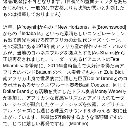
返品/返金は不可となります。(目視での盤面チェックをあら
かじめ行い、一般的な中古盤よりも状態が悪いと判断した
ものは掲載しておりません)
近年、[Afrosynth]からの『New Horizons』や[Brownswood]
からの『Indaba Is』といった素晴らしいコンピレーション
も出て脚光を浴びる南アフリカの新世代ジャズ・シーン。
その源流にある1979年南アフリカ産の傑作ジャズ・アルバ
ムが、当地のヨハネスブルグを拠点とする[As-Shams]から
正規再発されました。リーダーであるピアニストのTete
Mbambisaを筆頭に、2011年当時当店で大好評を得た南ア
フリカのバンドBatsumiのベース奏者でもあったZulu Bidi、
南アフリカ出身で世界的に活躍した巨匠Dollar Brandとのコ
ラボ歴もあるサックス/フルート奏者Basil Coetzee、同じく
Dollar Brandとも活動を共にしたドラム奏者Monty Weberら
が参加し、アフリカンな質感やリズムとアメリカのモーダ
ル・ジャズが融合したケープ・ジャズを披露。スピリチュ
アル・ジャズにも通じる珠玉のサウンドを味わえる1枚に仕
上がっています。原盤は5万前後するような高額盤ですの
で、じつに嬉しい再発ですね！(Morihiro)