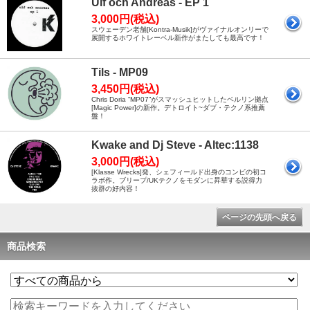
Ulf och Andreas - EP 1
3,000円(税込)
スウェーデン老舗[Kontra-Musik]がヴァイナルオンリーで
展開するホワイトレーベル新作がまたしても最高です！
Tils - MP09
3,450円(税込)
Chris Doria “MP07”がスマッシュヒットしたベルリン拠点
[Magic Power]の新作。デトロイト~ダブ・テクノ系推薦
盤！
Kwake and Dj Steve - Altec:1138
3,000円(税込)
[Klasse Wrecks]発、シェフィールド出身のコンビの初コ
ラボ作。ブリープ/UKテクノをモダンに昇華する説得力
抜群の好内容！
ページの先頭へ戻る
商品検索