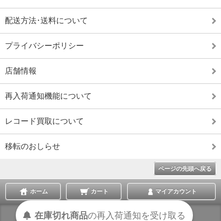
配送方法･送料について
プライバシーポリシー
店舗情報
再入荷通知機能について
レコード買取について
移転のおしらせ
ページの先頭へ戻る
ホーム
カート
マイアカウント
受け取る
通知を
再入荷
の
在庫切れ商品
表示切替 :
スマートフォン
|
PC版