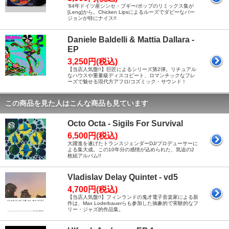
'84年ドイツ産シンセ・ブギー/ポップのリミックス集が
[Leng]から。Chicken Lipsによるルーズでダビーなバー
ジョンが特にナイス!!
Daniele Baldelli & Mattia Dallara -
EP
3,250円(税込)
【当店人気盤!!】巨匠によるシリーズ第2弾。リチュアル
なハウスや重量級ディスコビート、ロマンチックなフレ
ーズで魅せる現代方アフロ/コズミック・サウンド！
この商品を見た人はこんな商品も見ています
Octo Octa - Sigils For Survival
6,500円(税込)
大躍進を遂げたトランスジェンダーDJ/プロデューサーに
よる集大成。この10年分の感情が込められた、気迫の2
枚組アルバム!!
Vladislav Delay Quintet - vd5
4,700円(税込)
【当店人気盤!!】フィンランドの鬼才電子音楽家による新
作は、Max Loderbauerらも参加した抽象的で実験的なフ
リー・ジャズ的作品集。