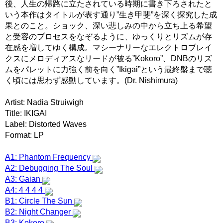
後、人生の帰路に立たされている時期に書き下ろされたと
いう本作はタイトルが表す通り”生き甲斐”を深く探究した成
果とのこと。ショック、深い悲しみの中から立ち上る希望
と受容のプロセスをなぞるように、ゆっくりとリズムが存
在感を増してゆく構成。マシーナリーなエレクトロブレイ
クスにメロディアスなリードが被る”Kokoro”、DNBのリズ
ムをパレットに力強く前を向く”Ikigai”という最終盤まで聴
く頃には思わず感動しています。(Dr. Nishimura)
Artist: Nadia Struiwigh
Title: IKIGAI
Label: Distorted Waves
Format: LP
A1: Phantom Frequency
A2: Debugging The Soul
A3: Gaian
A4: 4 4 4 4
B1: Circle The Sun
B2: Night Changer
B3: Kokoro