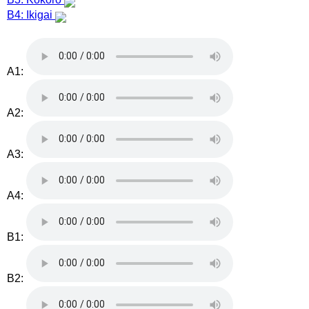
B4: Ikigai
A1:
A2:
A3:
A4:
B1:
B2: