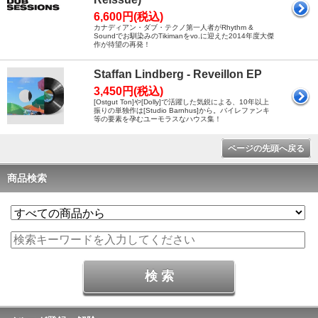
6,600円(税込)
カナディアン・ダブ・テクノ第一人者がRhythm &
Soundでお馴染みのTikimanをvo.に迎えた2014年度大傑
作が待望の再発！
Staffan Lindberg - Reveillon EP
3,450円(税込)
[Ostgut Ton]や[Dolly]で活躍した気鋭による、10年以上
振りの単独作は[Studio Barnhus]から。バイレファンキ
等の要素を孕むユーモラスなハウス集！
ページの先頭へ戻る
商品検索