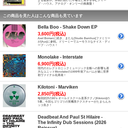
よる最新作。抑制の効いた中毒性と美学を孕むディー
プ・ハウス。アナログ・オンリーの推薦盤！
この商品を見た人はこんな商品も見ています
Bella Boo - Shake Down EP
3,600円(税込)
Axel Bomanに続き、またも[Studio Barnhus]ファミリー
が[Aus]に参戦。ドリーミーでユーモラスなナイス・ディ
ープ・ハウス！
Monolake - Interstate
6,900円(税込)
現代のエレクトロニックミュージック全般への影響も甚
大なユニットMonolakeの1999年発アルバムが遂に世界
初ヴァイナル化再発！
Kilotoni - Marviken
2,850円(税込)
毎回好評の90’s オールドスクール直系テクノ[Kilotoni]の
5番。今回もゴリゴリの実機系テクスチャーがたまらんカ
ッコ良さ！
Deadbeat And Paul St Hilaire -
The Infinity Dub Sessions (2026
Reissue)