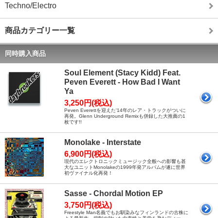
Techno/Electro
商品カテゴリー一覧
同時購入商品
Soul Element (Stacy Kidd) Feat.
Peven Everett - How Bad I Want
Ya
3,250円(税込)
Peven Everettを迎えた'14年のレア・トラックがついに
再発。Glenn Underground Remixも併録した大推薦の1
枚です!!
Monolake - Interstate
6,900円(税込)
現代のエレクトロニックミュージック全般への影響も甚
大なユニットMonolakeの1999年発アルバムが遂に世界
初ヴァイナル化再発！
Sasse - Chordal Motion EP
3,750円(税込)
Freestyle Man名義でもお馴染みなフィンランドの古株に