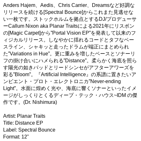
Anders Hajem、Aedis、Chris Carrier、Dreamsなど好調な
リリースを続ける[Spectral Bounce]からこれまた見逃せな
い一枚です。ストックホルムを拠点とするDJ/プロデューサ
ーCallum Nixon aka Planar Traitsによる2021年にリスボン
の[Magic Carpet]から”Portal Vision EP”を発表して以来のフ
ィジカルリリース。しなやかに揺れるコードとタフなベー
スライン、シャキッと走ったドラムが端正にまとめられ
た”Variations in Hue”。更に重みを増したベースとソナーリ
フの掛け合いにハメられる”Distance”。柔らかく海底を照ら
す陽光の如きパッドとリードシンセがアフターアワーズを
彩る”Bloom”。『Artificial Intelligence』の系譜に置きたいア
ンビエント・プロト・エレクトロニカ”Never-ending
Light”。水面に煌めく光や、海底に響くソナーといったイメ
ージがしっくりとくるディープ・テック・ハウス~IDM の傑
作です。(Dr. Nishimura)
Artist: Planar Traits
Title: Distance EP
Label: Spectral Bounce
Format: 12"