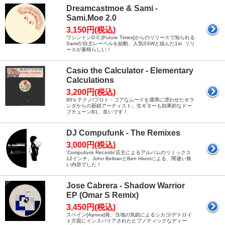
Dreamcastmoe & Sami -
Sami.Moe 2.0
3,150円(税込)
ワシントンD.C.[Future Times]からのリリースで知られる
Samiが自主レーベルを始動、人気SSWと組んだ1st. リリ
ースが素晴らしい！
Casio the Calculator - Elementary
Calculations
3,200円(税込)
90’s テクノ/プロト・ゴアなムードを濃厚に漂わせたオラ
ンダからの新鋭アーティスト。生ギターも効果的なドー
プチューンB1、良いです！
DJ Compufunk - The Remixes
3,000円(税込)
'Compufunk Records'店主によるアルバムのリミックス
12インチ。John BeltranとBen Hixonによる、間違い無
い内容でした！
Jose Cabrera - Shadow Warrior
EP (Omar S Remix)
3,450円(税込)
スペイン[Apnea]発、当地の気鋭によるシカゴ/デトロイ
ト方面にインスパイアされたヒプノティックなディー