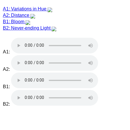
A1: Variations in Hue
A2: Distance
B1: Bloom
B2: Never-ending Light
A1:
A2:
B1:
B2: