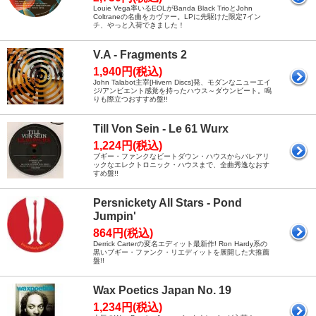
Louie Vega率いるEOLがBanda Black TrioとJohn
Coltraneの名曲をカヴァー。LPに先駆けた限定7イン
チ、やっと入荷できました！
V.A - Fragments 2
1,940円(税込)
John Talabot主宰[Hivern Discs]発、モダンなニューエイ
ジ/アンビエント感覚を持ったハウス～ダウンビート。鳴
りも際立つおすすめ盤!!
Till Von Sein - Le 61 Wurx
1,224円(税込)
ブギー・ファンクなビートダウン・ハウスからバレアリ
ックなエレクトロニック・ハウスまで、全曲秀逸なおす
すめ盤!!
Persnickety All Stars - Pond
Jumpin'
864円(税込)
Derrick Carterの変名エディット最新作! Ron Hardy系の
黒いブギー・ファンク・リエディットを展開した大推薦
盤!!
Wax Poetics Japan No. 19
1,234円(税込)