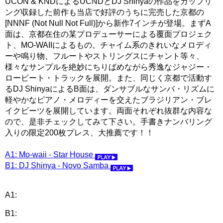
UCON & KNDによるUCNDとDJ Shinyaの作品をカップリ
ング収録した前作も当店で好評のうちに完売した京都の
[NNNF (Not Null Not Full)]から新作7インチが登場。まずA
面は、京都在住の某プロデューサーによる覆面プロジェク
ト、MO-WAIIによるもの。チャイム系のきれいなメロディ
ーや鳴り物、フルートやストリングスにチャント等々、
様々なサンプルを絶妙にちりばめながら秀逸なジャジー・
ロービート・トラックを展開。また、同じく京都で活動す
るDJ ShinyaによるB面は、ダンサブルなサンバ・リズムに
軽やかなピアノ・メロディーを交えたブラジリアン・ブレ
イクビーツを展開しています。両面それぞれ抜群な内容な
ので、是非チェックしてみて下さい。手書きナンバリング
入りの限定200枚プレス、大推薦です！！
A1: Mo-waii - Star House
B1: DJ Shinya - Novo Samba
A1:
B1: