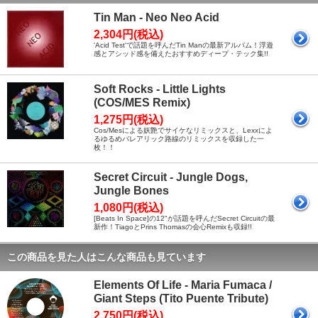
Tin Man - Neo Neo Acid
2,304円(税込)
'Acid Test'で話題を呼んだTin Manの最新アルバム！浮遊
感とアシッド感を備えたおすすめディープ・テック集!!
Soft Rocks - Little Lights
(COS/MES Remix)
1,275円(税込)
Cos/Mesによる妖艶でサイケなリミックスと、Lexxによ
るゆるめバレアリック路線のリミックスを収録した一
枚！！
Secret Circuit - Jungle Dogs,
Jungle Bones
1,080円(税込)
[Beats In Space]の12"が話題を呼んだSecret Circuitの最
新作！TiagoとPrins Thomasの会心Remixも収録!!
この商品を見た人はこんな商品も見ています
Elements Of Life - Maria Fumaca /
Giant Steps (Tito Puente Tribute)
2,750円(税込)