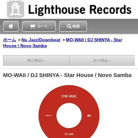
カート
検索
ホーム
＞
Nu Jazz/Downbeat
＞
MO-WAII / DJ SHINYA - Star
House / Novo Samba
前の商品へ
次の商品へ
MO-WAII / DJ SHINYA - Star House / Novo Samba