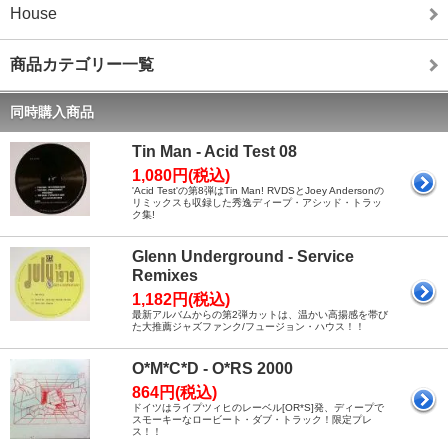
House
商品カテゴリー一覧
同時購入商品
Tin Man - Acid Test 08
1,080円(税込)
'Acid Test'の第8弾はTin Man! RVDSとJoey Andersonの
リミックスも収録した秀逸ディープ・アシッド・トラッ
ク集!
Glenn Underground - Service
Remixes
1,182円(税込)
最新アルバムからの第2弾カットは、温かい高揚感を帯び
た大推薦ジャズファンク/フュージョン・ハウス！！
O*M*C*D - O*RS 2000
864円(税込)
ドイツはライプツィヒのレーベル[OR*S]発、ディープで
スモーキーなロービート・ダブ・トラック！限定プレ
ス！！