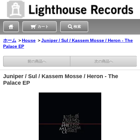
カート
検索
ホーム
＞
House
＞
Juniper / Sul / Kassem Mosse / Heron - The
Palace EP
前の商品へ
次の商品へ
Juniper / Sul / Kassem Mosse / Heron - The
Palace EP