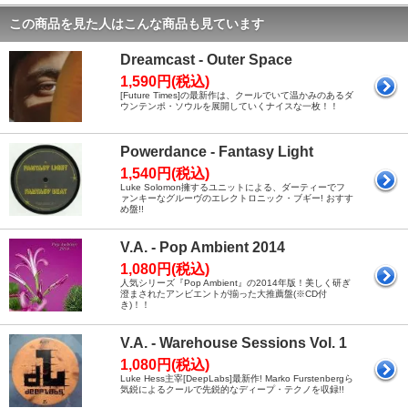
この商品を見た人はこんな商品も見ています
Dreamcast - Outer Space
1,590円(税込)
[Future Times]の最新作は、クールでいて温かみのあるダ
ウンテンポ・ソウルを展開していくナイスな一枚！！
Powerdance - Fantasy Light
1,540円(税込)
Luke Solomon擁するユニットによる、ダーティーでフ
ァンキーなグルーヴのエレクトロニック・ブギー! おすす
め盤!!
V.A. - Pop Ambient 2014
1,080円(税込)
人気シリーズ『Pop Ambient』の2014年版！美しく研ぎ
澄まされたアンビエントが揃った大推薦盤(※CD付
き)！！
V.A. - Warehouse Sessions Vol. 1
1,080円(税込)
Luke Hess主宰[DeepLabs]最新作! Marko Furstenbergら
気鋭によるクールで先鋭的なディープ・テクノを収録!!