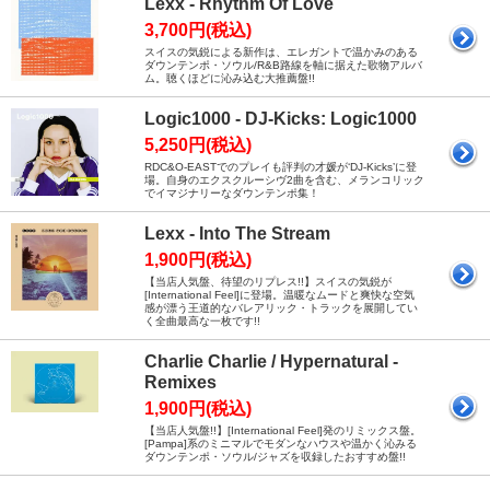
Lexx - Rhythm Of Love
3,700円(税込)
スイスの気鋭による新作は、エレガントで温かみのある
ダウンテンポ・ソウル/R&B路線を軸に据えた歌物アルバ
ム。聴くほどに沁み込む大推薦盤!!
Logic1000 - DJ-Kicks: Logic1000
5,250円(税込)
RDC&O-EASTでのプレイも評判の才媛が‘DJ-Kicks’に登
場。自身のエクスクルーシヴ2曲を含む、メランコリック
でイマジナリーなダウンテンポ集！
Lexx - Into The Stream
1,900円(税込)
【当店人気盤、待望のリプレス!!】スイスの気鋭が
[International Feel]に登場。温暖なムードと爽快な空気
感が漂う王道的なバレアリック・トラックを展開してい
く全曲最高な一枚です!!
Charlie Charlie / Hypernatural -
Remixes
1,900円(税込)
【当店人気盤!!】[International Feel]発のリミックス盤。
[Pampa]系のミニマルでモダンなハウスや温かく沁みる
ダウンテンポ・ソウル/ジャズを収録したおすすめ盤!!