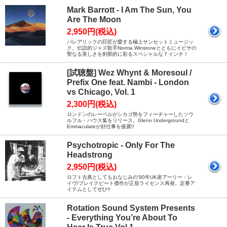
Mark Barrott - I Am The Sun, You
Are The Moon
2,950円(税込)
バレアリックの巨匠が愛する極上サンセットミュージッ
ク。伝説的ジャズ歌手Norma Winstoneとともにイビサの
聖なる美しさを刹那的に彩るスペシャルな７インチ！
[試聴盤] Wez Whynt & Moresoul /
Prefix One feat. Nambi - London
vs Chicago, Vol. 1
2,300円(税込)
ロンドンのレーベルがシカゴ勢をフィーチャーしたソウ
ルフル・ハウス集をリリース。Glenn Undergroundと
Emmaculateが好仕事を披露!!
Psychotropic - Only For The
Headstrong
2,950円(税込)
ロフト古典としてもおなじみの'90年UK産アーリー・レ
イヴ/ブレイクビート傑作が正規ライセンス再発。定番ア
イテムとしてぜひ!!
Rotation Sound System Presents
- Everything You’re About To