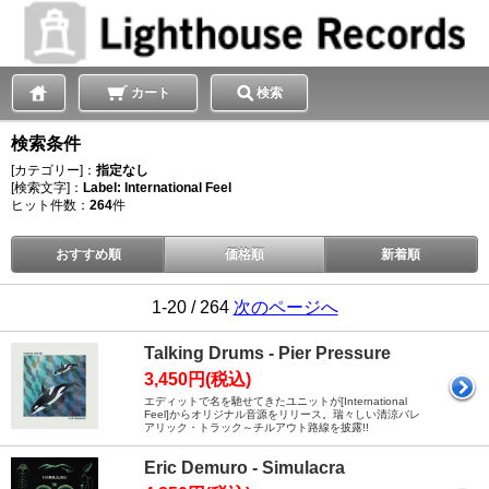
カート
検索
検索条件
[カテゴリー]：
指定なし
[検索文字]：
Label: International Feel
ヒット件数：
264
件
おすすめ順
価格順
新着順
1-20 / 264
次のページへ
Talking Drums - Pier Pressure
3,450円(税込)
エディットで名を馳せてきたユニットが[International
Feel]からオリジナル音源をリリース。瑞々しい清涼バレ
アリック・トラック～チルアウト路線を披露!!
Eric Demuro - Simulacra