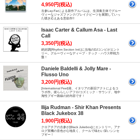
4,950円(税込)
古参Lay-Farによる新作アルバムは、生演奏主体でグルー
ヴィーなジャズファンク/ブレイクビーツを展開していっ
た聴き応えある意欲作!!
Isaac Carter & Callum Asa - Last
Call
3,350円(税込)
絶好調[Rhythm Section Intl.]に当地のDJコンビがエント
リー。グルーヴィーなディープ・テック・ハウス即戦力
盤！
Daniele Baldelli & Jolly Mare -
Flusso Uno
3,200円(税込)
[International Feel]発、イタリアの新旧アクトによるコ
ラボ作。彼ららしいアフロ/コズミック・サウンド、地中
海性ブギー路線の好内容です！
Ilija Rudman - Shir Khan Presents
Black Jukebox 38
1,900円(税込)
クロアチアの古参が[Black Jukebox]にエントリー。アナ
ログ実機の音色が心地良く、クールで味わい深いシンセ
ブギー！