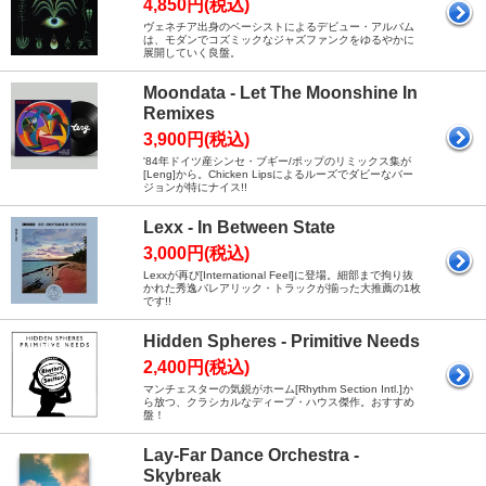
4,850円(税込)
ヴェネチア出身のベーシストによるデビュー・アルバム
は、モダンでコズミックなジャズファンクをゆるやかに
展開していく良盤。
Moondata - Let The Moonshine In
Remixes
3,900円(税込)
'84年ドイツ産シンセ・ブギー/ポップのリミックス集が
[Leng]から。Chicken Lipsによるルーズでダビーなバー
ジョンが特にナイス!!
Lexx - In Between State
3,000円(税込)
Lexxが再び[International Feel]に登場。細部まで拘り抜
かれた秀逸バレアリック・トラックが揃った大推薦の1枚
です!!
Hidden Spheres - Primitive Needs
2,400円(税込)
マンチェスターの気鋭がホーム[Rhythm Section Intl.]か
ら放つ、クラシカルなディープ・ハウス傑作。おすすめ
盤！
Lay-Far Dance Orchestra -
Skybreak