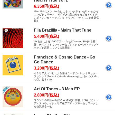
Hear Is True Vol 1
6,350円(税込)
Mind Fairのメンバーらによるコレクティヴが[Leng]から
コンピをリリース。'80年代EU産の知られざるミッドテ
ンポ・シンセ・ポップ/バレアリック・ディスコを多数収
録!!
Fila Brazillia - Maim That Tune
5,400円(税込)
UK古参による1995年アルバムが[Growing Bin]から再
発。チルアウトでジャジーなブレイクビーツ/トリップ・
ホップを展開していく大推薦盤!!
Francisco & Cosmo Dance - Go
Go Dance
3,200円(税込)
イタリア人コンビによる陽性ムードのエレクトリック・
ファンク！[Periodica]のWhodamannyによるハウスMix
も◎。おすすめ！
Art Of Tones - 3 Men EP
2,800円(税込)
フランスの気鋭が再び[G.A.M.M.]に登場。US産ソウル・
ディスコやナイジェリア産アフロ・ブギーをリワークし
た熱気漲る一枚!!