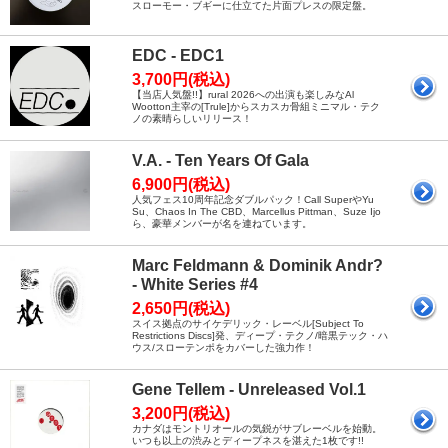
スローモー・ブギーに仕立てた片面プレスの限定盤。
EDC - EDC1
3,700円(税込)
【当店人気盤!!】rural 2026への出演も楽しみなAl
Wootton主宰の[Trule]からスカスカ骨組ミニマル・テク
ノの素晴らしいリリース！
V.A. - Ten Years Of Gala
6,900円(税込)
人気フェス10周年記念ダブルパック！Call SuperやYu
Su、Chaos In The CBD、Marcellus Pittman、Suze Ijo
ら、豪華メンバーが名を連ねています。
Marc Feldmann & Dominik Andr?
- White Series #4
2,650円(税込)
スイス拠点のサイケデリック・レーベル[Subject To
Restrictions Discs]発、ディープ・テクノ/暗黒テック・ハ
ウス/スローテンポをカバーした強力作！
Gene Tellem - Unreleased Vol.1
3,200円(税込)
カナダはモントリオールの気鋭がサブレーベルを始動。
いつも以上の渋みとディープネスを湛えた1枚です!!