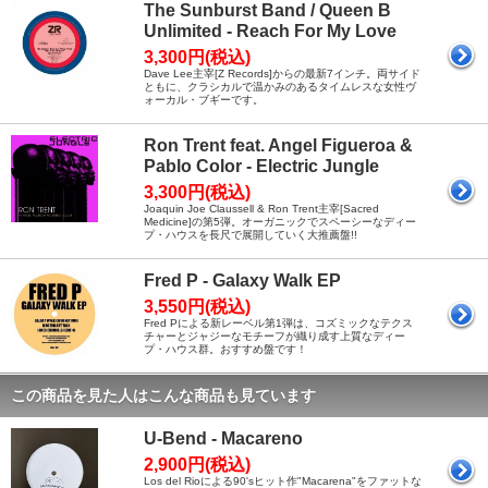
The Sunburst Band / Queen B
Unlimited - Reach For My Love
3,300円(税込)
Dave Lee主宰[Z Records]からの最新7インチ。両サイド
ともに、クラシカルで温かみのあるタイムレスな女性ヴ
ォーカル・ブギーです。
Ron Trent feat. Angel Figueroa &
Pablo Color - Electric Jungle
3,300円(税込)
Joaquin Joe Claussell & Ron Trent主宰[Sacred
Medicine]の第5弾。オーガニックでスペーシーなディー
プ・ハウスを長尺で展開していく大推薦盤!!
Fred P - Galaxy Walk EP
3,550円(税込)
Fred Pによる新レーベル第1弾は、コズミックなテクス
チャーとジャジーなモチーフが織り成す上質なディー
プ・ハウス群。おすすめ盤です！
この商品を見た人はこんな商品も見ています
U-Bend - Macareno
2,900円(税込)
Los del Rioによる90'sヒット作"Macarena"をファットな