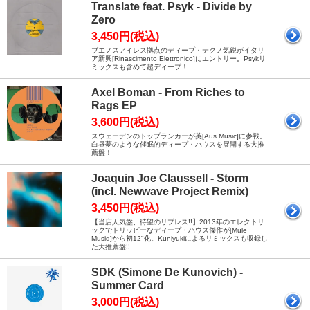
Translate feat. Psyk - Divide by
Zero
3,450円(税込)
ブエノスアイレス拠点のディープ・テクノ気鋭がイタリ
ア新興[Rinascimento Elettronico]にエントリー。Psykリ
ミックスも含めて超ディープ！
Axel Boman - From Riches to
Rags EP
3,600円(税込)
スウェーデンのトップランカーが英[Aus Music]に参戦。
白昼夢のような催眠的ディープ・ハウスを展開する大推
薦盤！
Joaquin Joe Claussell - Storm
(incl. Newwave Project Remix)
3,450円(税込)
【当店人気盤、待望のリプレス!!】2013年のエレクトリ
ックでトリッピーなディープ・ハウス傑作が[Mule
Musiq]から初12"化。Kuniyukiによるリミックスも収録し
た大推薦盤!!
SDK (Simone De Kunovich) -
Summer Card
3,000円(税込)