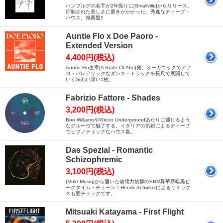
ハンブルグの名手が2年振りに[Smallville]からリリース。
抑制された美しさに磨きがかかった、秀逸なディープ・
ハウス。推薦盤!!
Auntie Flo x Doe Paoro -
Extended Version
4,400円(税込)
Auntie Flo主宰[A State Of Afro]発、オーガニックでアフ
ロ・バレアリックなダンス・トラックを長尺で展開して
いく味わい深い1枚。
Fabrizio Fattore - Shades
3,200円(税込)
Boo WilliamsやGlenn Undergroundあたりに通じるよう
なグルーヴで魅了する、イタリアの気鋭によるディープ
でヒプノティックなハウス集。
Das Spezial - Romantic
Schizophremic
3,100円(税込)
[Mule Musiq]から届いた破壊力抜群のEBM昇華系暗黒ピ
ークタイム・チューン！Henrik Schwarzによるリミック
スも要チェックです。
Mitsuaki Katayama - First Flight