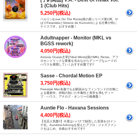
1 (Club Hits)
5,250円(税込)
ベルリン[Love On The Rocks]発の新シリーズ第1弾。や
はりParamidaとSimone de Kunovichによる仕事が特に
ナイスです。おすすめ盤！
Adultnapper - Monitor (MKL vs
BGSS rework)
4,050円(税込)
Antonio Ocasio主宰[Tribal Winds]発のMKL Remix。アフ
ロセントリックな要素を含みながらディープなムードの
ハウスを展開していくおすすめ盤です!!
Sasse - Chordal Motion EP
3,750円(税込)
Freestyle Man名義でもお馴染みなフィンランドの古株に
よる最新作。抑制の効いた中毒性と美学を孕むディー
プ・ハウス。アナログ・オンリーの推薦盤！
Auntie Flo - Havana Sessions
4,400円(税込)
【当店人気盤!!】今度はハバナで録音した音源を12イン
チ化。Aundrew Ashongを迎えたアフロ・ジャズファン
クをはじめ、全曲おすすめです!!