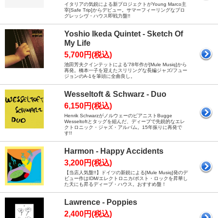
イタリアの気鋭による新プロジェクトがYoung Marco主
宰[Safe Trip]からデビュー。サマーフィーリングなプロ
グレッシヴ・ハウス即戦力盤!!
Yoshio Ikeda Quintet - Sketch Of
My Life
5,700円(税込)
池田芳夫クインテットによる'78年作が[Mule Musiq]から
再発。橋本一子を迎えたスリリングな長編ジャズ/フュー
ジョンのA-1を筆頭に全曲良し。
Wesseltoft & Schwarz - Duo
6,150円(税込)
Henrik SchwarzがノルウェーのピアニストBugge
Wesseltoftとタッグを組んだ、ディープで先鋭的なエレ
クトロニック・ジャズ・アルバム。15年振りに再発で
す!!
Harmon - Happy Accidents
3,200円(税込)
【当店人気盤!!】ドイツの新鋭による[Mule Musiq]発のデ
ビュー作はIDM/エレクトロニカ/ポスト・ロックを昇華し
た天にも昇るディープ・ハウス。おすすめ盤！
Lawrence - Poppies
2,400円(税込)