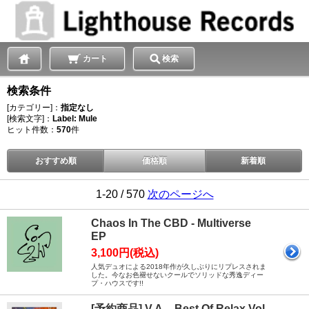
カート
検索
検索条件
[カテゴリー]：
指定なし
[検索文字]：
Label: Mule
ヒット件数：
570
件
おすすめ順
価格順
新着順
1-20 / 570
次のページへ
Chaos In The CBD - Multiverse
EP
3,100円(税込)
人気デュオによる2018年作が久しぶりにリプレスされま
した。今なお色褪せないクールでソリッドな秀逸ディー
プ・ハウスです!!
[予約商品] V.A. - Best Of Relax Vol.