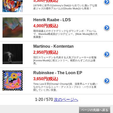
5,300円(税込)
1979年に岩手の[Johnny's Disk]から出ていた激レアな国
産ジャズの傑作アルバムが[Studio Mule]から再発！
Henrik Raabe - LDS
4,000円(税込)
期待値越えのサイケデリックなダウンテンポ・アルバム
で、Wareika構成員がソロデビュー。[Mule Musiq]発の大
推薦盤！
Martinou - Kontentan
2,950円(税込)
現行スウェーデンを代表する人気プロデューサーが老舗
[Kontra-Musik]に初エントリー。相変わらずこの人は優
秀。
Rubinskee - The Loon EP
3,650円(税込)
Timo Lee主宰[Chomp! Chomp!]発、深夜帯ムードを纏い
ながらクールなニュー・ディスコ～プロト・ハウスを展
開していく渋い良盤。
1-20 / 570
次のページへ
ページの先頭へ戻る