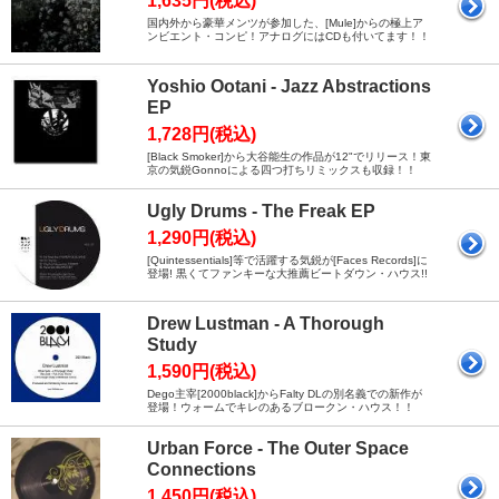
1,635円(税込)
国内外から豪華メンツが参加した、[Mule]からの極上ア
ンビエント・コンピ！アナログにはCDも付いてます！！
Yoshio Ootani - Jazz Abstractions
EP
1,728円(税込)
[Black Smoker]から大谷能生の作品が12"でリリース！東
京の気鋭Gonnoによる四つ打ちリミックスも収録！！
Ugly Drums - The Freak EP
1,290円(税込)
[Quintessentials]等で活躍する気鋭が[Faces Records]に
登場! 黒くてファンキーな大推薦ビートダウン・ハウス!!
Drew Lustman - A Thorough
Study
1,590円(税込)
Dego主宰[2000black]からFalty DLの別名義での新作が
登場！ウォームでキレのあるブロークン・ハウス！！
Urban Force - The Outer Space
Connections
1,450円(税込)