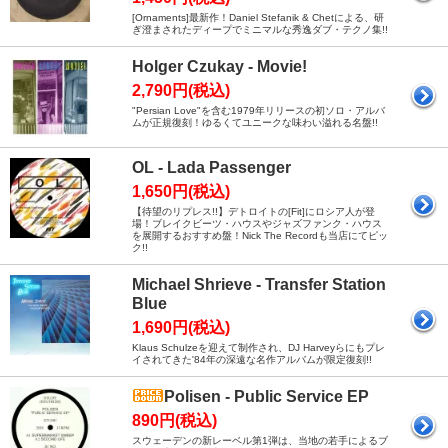
[Ornaments]最新作！Daniel Stefanik & Chetによる、研
ぎ澄まされたディープでミニマルな秀逸ダブ・テクノ集!!
Holger Czukay - Movie!
2,790円(税込)
"Persian Love"を含む1979年リリースの初ソロ・アルバ
ムが正規復刻！ゆるくてユニークな味わい溢れる名盤!!
OL - Lada Passenger
1,650円(税込)
【待望のリプレス!!】デトロイトの[Fit]にロシア人が登
場！ブレイクビーツ・ハウスやジャズファンク・ハウス
を展開するおすすめ盤！Nick The Recordも当店にてピッ
ク!!
Michael Shrieve - Transfer Station
Blue
1,690円(税込)
Klaus Schulzeを迎えて制作され、DJ Harveyらにもプレ
イされてきた'84年の深遠な名作アルバムが限定復刻!!
Polisen - Public Service EP
890円(税込)
スウェーデンの新レーベル第1弾は、当地の若手によるブ