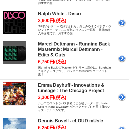
おすすめ盤!
Ralph White - Disco
3,600円(税込)
‘78年のシドニーで録音された、親しみやすくポジティヴ
なマイナー・ディスコが初のリマスター再発！原盤は超
入手困難です。おすすめ盤！
Marcel Dettmann - Running Back
Mastermix: Marcel Dettmann -
Edits & Cuts
6,750円(税込)
[Running Back]の’Mastermix’シリーズ新作は、Berghain
ニキによるゴリゴリ、バッキバキの秘蔵リエディット
集！
Emma Dayhuff - Innovations &
Lineage : The Chicago Project
3,300円(税込)
シカゴのコントラバス奏者による初リーダー作。Isaiah
CollerやKahil El'Zabarらがバックアップした要注目のジ
ャズ・アルバムです。
Dennis Bovell - cLOUD mUsIc
6,250円(税込)