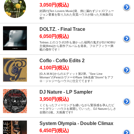
3,050円(税込)
好調の[Ten Lovers Music]発、例に漏れずジャズ/フュー
ジョン要素を取り入れた良質ハウスが揃った大推薦の1
枚!!
DOLTZ. - Final Trace
6,050円(税込)
Tobias.とのコラボ2作も凄かった福岡の鬼才がDJ NOBU
主催[Bitta]から新作アルバムを発表。フロアフィラー満
載の傑作です！
Coflo - Coflo Edits 2
4,100円(税込)
[G.A.M.M.]からのエディット第2弾。"See Line
Woman"のFeistカヴァーやRare Silk名曲"Storm"をアフ
ロ・ジャジーなハウスに仕立ててます！
DJ Nature - LP Sampler
3,950円(税込)
くぐもったフィーリングを纏いながら緊張感を孕んだビ
ートダウン・ハウスを展開していった、DJ Natureらしさ
全開の1枚。大推薦です!!
System Olympia - Double Climax
6,450円(税込)