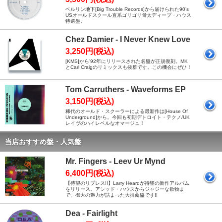
ベルリン地下[Big Trouble Records]から届けられた90’s
USオールドスクール直系ゴリゴリ骨太ディープ・ハウス
特選盤。
Chez Damier - I Never Knew Love
3,250円(税込)
[KMS]から’92年にリリースされた名盤が正規復刻。MK
とCarl Craigのリミックスも抜群です。この機会にぜひ！
Tom Carruthers - Waveforms EP
3,150円(税込)
稀代のオールド・スクーラーによる最新作は[House Of
Underground]から。今回も初期デトロイト・テクノ/UK
レイヴのハイレベルなオマージュ！
当店おすすめ盤・人気盤
Mr. Fingers - Leev Ur Mynd
6,400円(税込)
【待望のリプレス!!】Larry Heardが待望の新作アルバム
をリリース。アシッド・ハウスからジャジーな歌物ま
で、御大の魅力が詰まった大推薦盤です!!
Dea - Fairlight