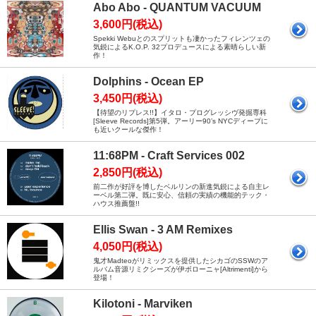
Abo Abo - QUANTUM VACUUM
3,600円(税込)
Spekki Webuとのスプリットも凄かったフィレンツェの
気鋭によるK.O.P. 32プロデュースによる素晴らしい新
作！
Dolphins - Ocean EP
3,450円(税込)
【待望のリプレス!!】イタロ・プログレッシヴ発掘専科
[Sleeve Records]第5弾。アーリー90’s NYCディープに
も近いクールな傑作！
11:68PM - Craft Services 002
2,850円(税込)
前二作が好評を博したベルリンの新進気鋭による自主レ
ーベル第二弾。既に安心、信頼の実績の機能的テック・
ハウス推薦盤!!
Ellis Swan - 3 AM Remixes
4,050円(税込)
鬼才Madteoがリミックスを提供したシカゴのSSWのア
ルバム音源リミクシーズが伊ボローニャ[Altrimenti]から
登場！
Kilotoni - Marviken