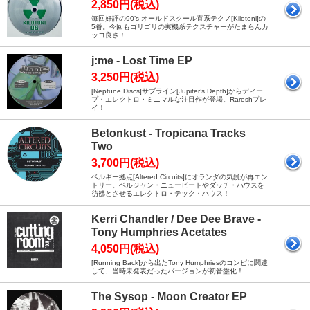
2,850円(税込)
毎回好評の90’s オールドスクール直系テクノ[Kilotoni]の
5番。今回もゴリゴリの実機系テクスチャーがたまらんカ
ッコ良さ！
j:me - Lost Time EP
3,250円(税込)
[Neptune Discs]サブライン[Jupiter’s Depth]からディー
プ・エレクトロ・ミニマルな注目作が登場。Rareshプレ
イ！
Betonkust - Tropicana Tracks
Two
3,700円(税込)
ベルギー拠点[Altered Circuits]にオランダの気鋭が再エン
トリー。ベルジャン・ニュービートやダッチ・ハウスを
彷彿とさせるエレクトロ・テック・ハウス！
Kerri Chandler / Dee Dee Brave -
Tony Humphries Acetates
4,050円(税込)
[Running Back]から出たTony Humphriesのコンピに関連
して、当時未発表だったバージョンが初音盤化！
The Sysop - Moon Creator EP