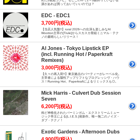
めた2枚組コンピ。もしこの中で2～3曲持っていない音
源があれば買っておいていいのでは？
EDC - EDC1
3,700円(税込)
【当店人気盤!!】rural 2026への出演も楽しみなAl
Wootton主宰の[Trule]からスカスカ骨組ミニマル・テク
ノの素晴らしいリリース！
Al Jones - Tokyo Lipstick EP
(incl. Running Hot / Paperkraft
Remixes)
3,000円(税込)
【久々の再入荷!!】東京拠点のパーティーがレーベル化。
主宰者による陽性アップリフトなプログレッシヴ・ハウ
ス！Running Hot、Paperkraftによるリミックスも◎。
Mick Harris - Culvert Dub Session
Seven
6,200円(税込)
殆ど神格化されたバーミンガム・エクストリームミュー
ジック帝王による[L.I.E.S.]発新作。唯一無二のノイズ・
ダブ・テクノ！
Exotic Gardens - Afternoon Dubs
4,900円(税込)