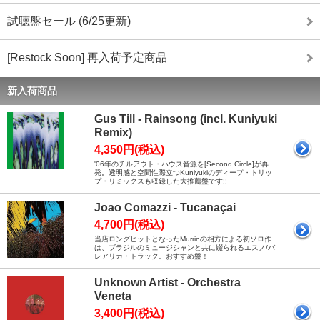
試聴盤セール (6/25更新)
[Restock Soon] 再入荷予定商品
新入荷商品
Gus Till - Rainsong (incl. Kuniyuki
Remix)
4,350円(税込)
'06年のチルアウト・ハウス音源を[Second Circle]が再
発。透明感と空間性際立つKuniyukiのディープ・トリッ
プ・リミックスも収録した大推薦盤です!!
Joao Comazzi - Tucanaçai
4,700円(税込)
当店ロングヒットとなったMurrinの相方による初ソロ作
は、ブラジルのミュージシャンと共に綴られるエスノ/バ
レアリカ・トラック。おすすめ盤！
Unknown Artist - Orchestra
Veneta
3,400円(税込)