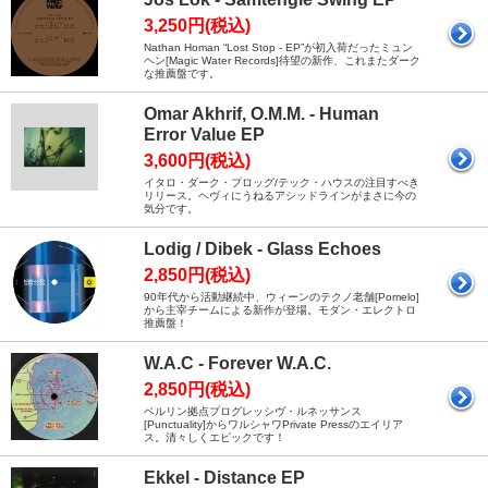
3,250円(税込)
Nathan Homan “Lost Stop - EP”が初入荷だったミュン
ヘン[Magic Water Records]待望の新作、これまたダーク
な推薦盤です。
Omar Akhrif, O.M.M. - Human
Error Value EP
3,600円(税込)
イタロ・ダーク・プロッグ/テック・ハウスの注目すべき
リリース。ヘヴィにうねるアシッドラインがまさに今の
気分です。
Lodig / Dibek - Glass Echoes
2,850円(税込)
90年代から活動継続中、ウィーンのテクノ老舗[Pomelo]
から主宰チームによる新作が登場。モダン・エレクトロ
推薦盤！
W.A.C - Forever W.A.C.
2,850円(税込)
ベルリン拠点プログレッシヴ・ルネッサンス
[Punctuality]からワルシャワPrivate Pressのエイリア
ス。清々しくエピックです！
Ekkel - Distance EP