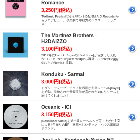
Romance
3,250円(税込)
'Polifonic Festival'のレジデントDJが[M.A.D Records]か
らソロデビュー。享楽的で即戦力のハウス・トラック
ス！
The Martinez Brothers -
H2DAIZZO
3,100円(税込)
2012年にFranck Rogerの[Real Tone]から放った人気
作"H 2 Da Izzo"が[Defected]から再発。ButchやPeggy
GouらのRemixも収録。
Konduku - Sarmal
3,000円(税込)
モダン・ディープ・テクノ技巧派が主宰レーベル[Hayal]
を始動。洗練された音響美学が貫かれた1st. リリースを
届けてくれました！
Oceanic - ICI
3,150円(税込)
[Nous’klaer Audio]を第一級レーベルへと育て上げた主宰
による4年振りのEP、素晴らしいテック・ハウス最前線
サウンド。
Jos Lok - Samtengle Swing EP