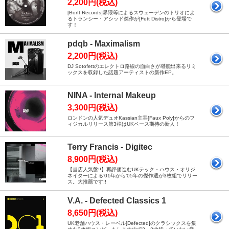
2,200円(税込)
[Borft Records]界隈等によるスウェーデンのトリオによ
るトランシー・アシッド傑作が[Fett Distro]から登場で
す！
pdqb - Maximalism
2,200円(税込)
DJ Sotofettのエレクトロ路線の面白さが堪能出来るリミ
ックスを収録した話題アーティストの新作EP。
NINA - Internal Makeup
3,300円(税込)
ロンドンの人気デュオKassian主宰[Faux Poly]からのフ
ィジカルリリース第3弾はUKベース期待の新人！
Terry Francis - Digitec
8,900円(税込)
【当店人気盤!!】再評価進むUKテック・ハウス・オリジ
ネイターによる’01年から’05年の傑作選が3枚組でリリー
ス。大推薦です!!
V.A. - Defected Classics 1
8,650円(税込)
UK老舗ハウス・レーベル[Defected]のクラシックスを集