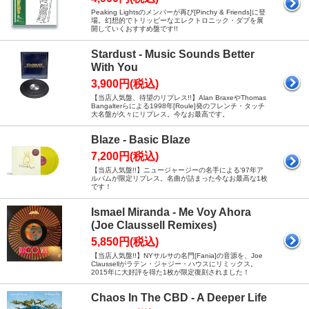
Peaking Lightsのメンバーが再び[Pinchy & Friends]に登
場。幻想的でトリッピーなエレクトロニック・ダブを展
開していくおすすめ盤です!!
Stardust - Music Sounds Better
With You
3,900円(税込)
【当店人気盤、待望のリプレス!!】Alan BraxeやThomas
Bangalterらによる1998年[Roule]発のフレンチ・タッチ
大名盤が久々にリプレス。今なお最高です。
Blaze - Basic Blaze
7,200円(税込)
【当店人気盤!!】ニュージャージーの名手による'97年ア
ルバムが限定リプレス。名曲が詰まった今なお最高な1枚
です！
Ismael Miranda - Me Voy Ahora
(Joe Claussell Remixes)
5,850円(税込)
【当店人気盤!!】NYサルサの名門[Fania]の音源を、Joe
Claussellがラテン・ジャジー・ハウスにリミックス。
2015年に大好評を得た1枚が限定復刻されました！
Chaos In The CBD - A Deeper Life