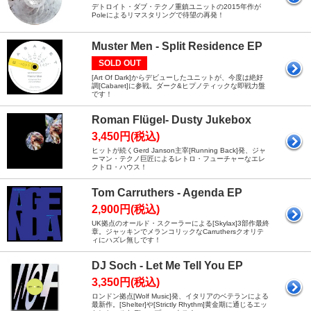
デトロイト・ダブ・テクノ重鎮ユニットの2015年作が
Poleによるリマスタリングで待望の再発！
Muster Men - Split Residence EP
SOLD OUT
[Art Of Dark]からデビューしたユニットが、今度は絶好
調[Cabaret]に参戦。ダーク&ヒプノティックな即戦力盤
です！
Roman Flügel- Dusty Jukebox
3,450円(税込)
ヒットが続くGerd Janson主宰[Running Back]発、ジャ
ーマン・テクノ巨匠によるレトロ・フューチャーなエレ
クトロ・ハウス！
Tom Carruthers - Agenda EP
2,900円(税込)
UK拠点のオールド・スクーラーによる[Skylax]3部作最終
章。ジャッキンでメランコリックなCarruthersクオリテ
ィにハズレ無しです！
DJ Soch - Let Me Tell You EP
3,350円(税込)
ロンドン拠点[Wolf Music]発、イタリアのベテランによる
最新作。[Shelter]や[Strictly Rhythm]黄金期に通じるエッ