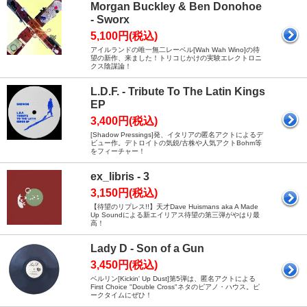
Morgan Buckley & Ben Donohoe
- Sworx
5,100円(税込)
アイルランドの唯一無二レーベル[Wah Wah Wino]の待
望の新作、来ました！トリコじかけの実験エレクトロニ
クス陰謀論！
L.D.F. - Tribute To The Latin Kings
EP
3,400円(税込)
[Shadow Pressings]発、イタリアの匿名アクトによるデ
ビュー作。デトロイトの気鋭/古株や人気アクトBohm等
をフィーチャー！
ex_libris - 3
3,150円(税込)
【待望のリプレス!!】天才Dave Huismans aka A Made
Up Soundによる新エイリアス待望の第三弾がやはり最
高！
Lady D - Son of a Gun
3,450円(税込)
ベルリン[Kickin' Up Dust]第5弾は、匿名アクトによる
First Choice "Double Cross"ネタのピアノ・ハウス。ピ
ークタイムにぜひ！