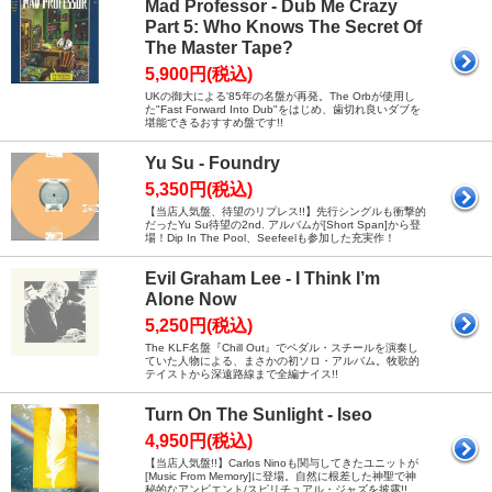
Mad Professor - Dub Me Crazy
Part 5: Who Knows The Secret Of
The Master Tape?
5,900円(税込)
UKの御大による'85年の名盤が再発。The Orbが使用し
た"Fast Forward Into Dub"をはじめ、歯切れ良いダブを
堪能できるおすすめ盤です!!
Yu Su - Foundry
5,350円(税込)
【当店人気盤、待望のリプレス!!】先行シングルも衝撃的
だったYu Su待望の2nd. アルバムが[Short Span]から登
場！Dip In The Pool、Seefeelも参加した充実作！
Evil Graham Lee - I Think I’m
Alone Now
5,250円(税込)
The KLF名盤『Chill Out』でペダル・スチールを演奏し
ていた人物による、まさかの初ソロ・アルバム。牧歌的
テイストから深遠路線まで全編ナイス!!
Turn On The Sunlight - Iseo
4,950円(税込)
【当店人気盤!!】Carlos Ninoも関与してきたユニットが
[Music From Memory]に登場。自然に根差した神聖で神
秘的なアンビエント/スピリチュアル・ジャズを披露!!