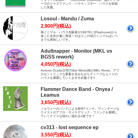
ーヴのジャズファンク・ハウス～ブギー・ハウスを収録
した良盤。
Losoul - Mandu / Zuma
2,900円(税込)
独ミニマル・ハウス先駆者が1997年に[Playhouse]から
放った名作が遂に再発！やはりこの頃のミニマルはいつ
までも美味しいです。
Adultnapper - Monitor (MKL vs
BGSS rework)
4,050円(税込)
Antonio Ocasio主宰[Tribal Winds]発のMKL Remix。アフ
ロセントリックな要素を含みながらディープなムードの
ハウスを展開していくおすすめ盤です!!
Flammer Dance Band - Onyea /
Leamus
3,650円(税込)
ノルウェーのバンドによる新作7インチ。ヴィンテージな
テイストのアフロ・サイケデリック・ファンクを展開し
ていくナイスな味わい溢れる1枚です！
cv313 - lost sequence ep
3,550円(税込)