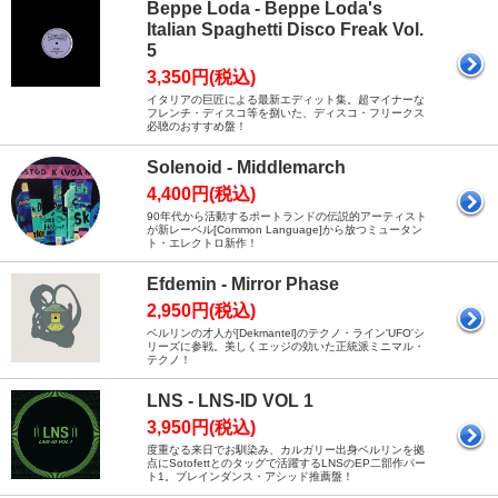
Beppe Loda - Beppe Loda's
Italian Spaghetti Disco Freak Vol.
5
3,350円(税込)
イタリアの巨匠による最新エディット集。超マイナーな
フレンチ・ディスコ等を捌いた、ディスコ・フリークス
必聴のおすすめ盤！
Solenoid - Middlemarch
4,400円(税込)
90年代から活動するポートランドの伝説的アーティスト
が新レーベル[Common Language]から放つミュータン
ト・エレクトロ新作！
Efdemin - Mirror Phase
2,950円(税込)
ベルリンの才人が[Dekmantel]のテクノ・ライン'UFO'シ
リーズに参戦。美しくエッジの効いた正統派ミニマル・
テクノ！
LNS - LNS-ID VOL 1
3,950円(税込)
度重なる来日でお馴染み、カルガリー出身ベルリンを拠
点にSotofettとのタッグで活躍するLNSのEP二部作パー
ト1。ブレインダンス・アシッド推薦盤！