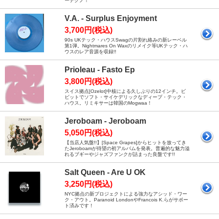
ーテクノ！
V.A. - Surplus Enjoyment
3,700円(税込)
90s UKテック・ハウスSwagの片割れ絡みの新レーベル
第1弾。Nightmares On Waxのリメイク等UKテック・ハ
ウスのレア音源を収録!!
Prioleau - Fasto Ep
3,800円(税込)
スイス拠点[Ozelot]中核による久しぶりの12インチ。ビ
ビットでソフト・サイケデリックなディープ・テック・
ハウス。リミキサーは韓国のMogwaa！
Jeroboam - Jeroboam
5,050円(税込)
【当店人気盤!!】[Space Grapes]からヒットを放ってき
たJeroboamが待望の初アルバムを発表。普遍的な魅力溢
れるブギーやジャズファンクが詰まった良盤です!!
Salt Queen - Are U OK
3,250円(税込)
NYC拠点の新プロジェクトによる強力なアシッド・ワー
ク・アウト。Paranoid LondonやFrancois K.らがサポー
ト済みです！