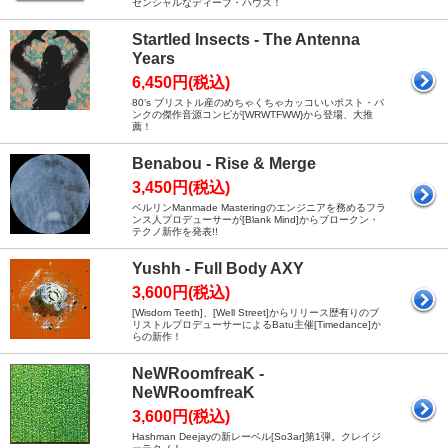
センシャルなディープ・ハウス！
Startled Insects - The Antenna
Years
6,450円(税込)
80’s ブリストル産のめちゃくちゃカッコいいポスト・パ
ンクの傑作音源コンピが[WRWTFWW}から登場、大推
薦！
Benabou - Rise & Merge
3,450円(税込)
ベルリンManmade Masteringのエンジニアを務めるフラ
ンス人プロデューサーが[Blank Mind]からブロークン・
テクノ新作を発表!!
Yushh - Full Body AXY
3,600円(税込)
[Wisdom Teeth]、[Well Street]からリリース歴有りのブ
リストルプロデューサーによるBatu主催[Timedance]か
らの新作！
NeWRoomfreaK -
NeWRoomfreaK
3,600円(税込)
Hashman Deejayの新レーベル[So3ar]第1弾。クレイジ