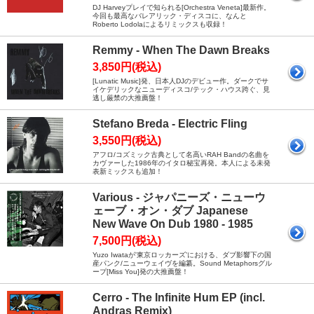
DJ Harveyプレイで知られる[Orchestra Veneta]最新作。
今回も最高なバレアリック・ディスコに、なんと
Roberto Lodolaによるリミックスも収録！
Remmy - When The Dawn Breaks
3,850円(税込)
[Lunatic Music]発、日本人DJのデビュー作。ダークでサ
イケデリックなニューディスコ/テック・ハウス跨ぐ、見
逃し厳禁の大推薦盤！
Stefano Breda - Electric Fling
3,550円(税込)
アフロ/コズミック古典として名高いRAH Bandの名曲を
カヴァーした1986年のイタロ秘宝再発。本人による未発
表新ミックスも追加！
Various - ジャパニーズ・ニューウ
ェーブ・オン・ダブ Japanese
New Wave On Dub 1980 - 1985
7,500円(税込)
Yuzo Iwataが'東京ロッカーズ’における、ダブ影響下の国
産パンク/ニューウェイヴを編纂。Sound Metaphorsグル
ープ[Miss You]発の大推薦盤！
Cerro - The Infinite Hum EP (incl.
Andras Remix)