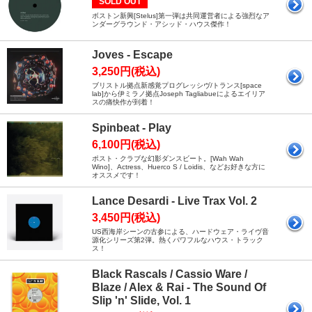
SOLD OUT
ボストン新興[Stelus]第一弾は共同運営者による強烈なア
ンダーグラウンド・アシッド・ハウス傑作！
Joves - Escape
3,250円(税込)
ブリストル拠点新感覚プログレッシヴ/トランス[space
lab]から伊ミラノ拠点Joseph Tagliabueによるエイリア
スの痛快作が到着！
Spinbeat - Play
6,100円(税込)
ポスト・クラブな幻影ダンスビート。[Wah Wah
Wino]、Actress、Huerco S / Loidis、などお好きな方に
オススメです！
Lance Desardi - Live Trax Vol. 2
3,450円(税込)
US西海岸シーンの古参による、ハードウェア・ライヴ音
源化シリーズ第2弾。熱くパワフルなハウス・トラック
ス！
Black Rascals / Cassio Ware /
Blaze / Alex & Rai - The Sound Of
Slip 'n' Slide, Vol. 1