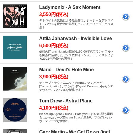
Ladymonix - A Sax Moment
3,550円(税込)
デトロイトの気鋭による最新作は、ジャジーなデトロイ
ト・ハウスを現代的に昇華していったディープ・ハウス
集！
Attila Jahanvash - Invisible Love
6,500円(税込)
信頼の[Transmigration]新作は90-00年代フランクフルト
を拠点に活躍したセンス抜群イラン人アーティストによ
る2002年度傑作の再発！
Mario - Devil’s Hole Mine
3,900円(税込)
ディープ・テクノユニットVarunaのメンバーが
[Transmigration]サブライン[Crystal Ceremony]からソロ
デヴュー、パワフルな傑作です！
Tom Drew - Astral Plane
4,100円(税込)
Bleaching Agent x Miles J Paralysisによる第1弾も素晴
らしかったリーズ[Dream Space]第2弾。プログレッシ
ヴ・ディープな傑作!!
Gary Martin - We Get Down (incl.