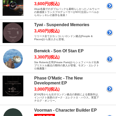
3,600円(税込)
Alvar名義でのダブルパックも素晴らしかったノルウェー
の新感覚トランスプロデューサーがNYC注目レーベルか
らキレッキレの新作を発表！
Tywi - Suspended Memories
3,450円(税込)
リリース全てがカッコいいロンドン拠点[People &
Places]から新人さん登場。
Berwick - Son Of Stan EP
3,300円(税込)
Ste Roberts主宰[Private Parts]からシェフィールド出身
ブリストル拠点の期待の新人が登場。モダン・エレクト
ロ推薦盤！
Phase O'Matic - The New
Development EP
3,000円(税込)
[EYA]等からも出すロンドン拠点の新鋭による最新作は、
インパクト抜群のダーク・エレクトロ・ハウス。実質ア
ナログ・オンリー。
Voorman - Character Builder EP