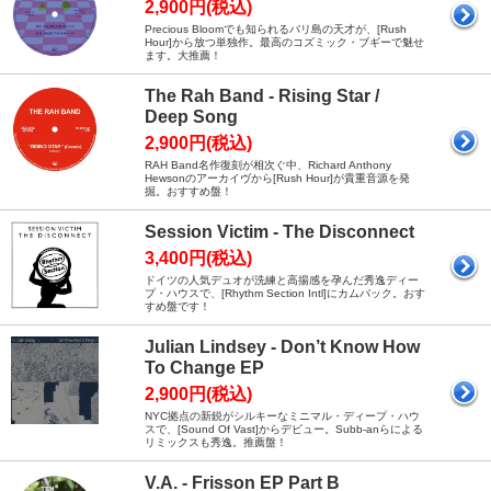
2,900円(税込)
Precious Bloomでも知られるバリ島の天才が、[Rush
Hour]から放つ単独作。最高のコズミック・ブギーで魅せ
ます。大推薦！
The Rah Band - Rising Star /
Deep Song
2,900円(税込)
RAH Band名作復刻が相次ぐ中、Richard Anthony
Hewsonのアーカイヴから[Rush Hour]が貴重音源を発
掘。おすすめ盤！
Session Victim - The Disconnect
3,400円(税込)
ドイツの人気デュオが洗練と高揚感を孕んだ秀逸ディー
プ・ハウスで、[Rhythm Section Intl]にカムバック。おす
すめ盤です！
Julian Lindsey - Don’t Know How
To Change EP
2,900円(税込)
NYC拠点の新鋭がシルキーなミニマル・ディープ・ハウ
スで、[Sound Of Vast]からデビュー。Subb-anらによる
リミックスも秀逸。推薦盤！
V.A. - Frisson EP Part B