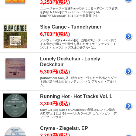
3,250円(税込)
ニュージャージー古株Blazeの手による不朽のハウス古典
を[Slip N Slide]がコンパイル。"Keeping My
Mind"や"Moonwalk"をはじめ全曲最高です!!
Sloy Gange - Tunnelrytmer
6,700円(税込)
ノルウェーの[Lyskestrek]発、当地の3ピース・バンドに
よる豊かな滋味と中毒性を孕んだサイケ・ファンク～イ
ンスト・ヒップホップ路線の好アルバム。
Lonely Deckchair - Lonely
Deckchair
5,300円(税込)
[NuNorthern Soul]発、晴れやかで澄んだ空気感とリゾー
ト感が漂う極上のダウンテンポ・バレアリック・アルバ
ム。
Running Hot - Hot Tracks Vol. 1
3,300円(税込)
Sally C’s [Big Saldo’s Chunkers]の新作はロンドン拠点
のDJデュオによるレーベルカラーに即したパンピン・デ
ィープ・ハウス！
Cryme - Ziegelstr. EP
3,300円(税込)