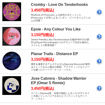
Cromby - Love On Tenderhooks
3,450円(税込)
Rhythms Of Prescottによる前作が大ヒットした
[Potency]より主宰によるバンギン・ピークタイムアンセ
ムが到着！
Epsie - Any Colour You Like
3,150円(税込)
James Priestley aka Secretsundaze主催[9FINITY]の新
作は[Squid Recordings]からのデヴューで注目を集めた
ユトレヒトの新進気鋭！
Planar Traits - Distance EP
3,150円(税込)
傑作を連発するアムステルダム[Spectral Bounce]の新作
はストックホルム拠点の新鋭。アクアティックなイメー
ジを纏ったディープ・テック・ハウス。
Jose Cabrera - Shadow Warrior
EP (Omar S Remix)
3,450円(税込)
スペイン[Apnea]発、当地の気鋭によるシカゴ/デトロイ
ト方面にインスパイアされたヒプノティックなディー
プ・ハウス！