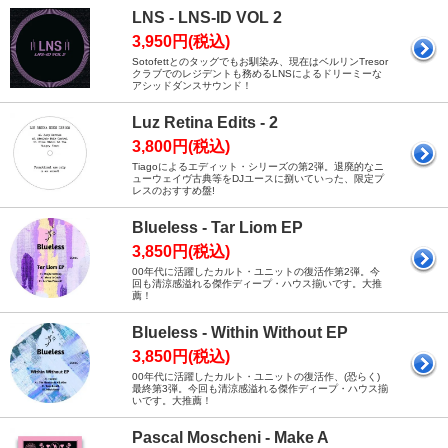
LNS - LNS-ID VOL 2
3,950円(税込)
Sotofettとのタッグでもお馴染み、現在はベルリンTresor
クラブでのレジデントも務めるLNSによるドリーミーな
アシッドダンスサウンド！
Luz Retina Edits - 2
3,800円(税込)
Tiagoによるエディット・シリーズの第2弾。退廃的なニ
ューウェイヴ古典等をDJユースに捌いていった、限定プ
レスのおすすめ盤!
Blueless - Tar Liom EP
3,850円(税込)
00年代に活躍したカルト・ユニットの復活作第2弾。今
回も清涼感溢れる傑作ディープ・ハウス揃いです。大推
薦！
Blueless - Within Without EP
3,850円(税込)
00年代に活躍したカルト・ユニットの復活作、(恐らく)
最終第3弾。今回も清涼感溢れる傑作ディープ・ハウス揃
いです。大推薦！
Pascal Moscheni - Make A