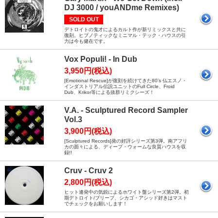
DJ 3000 / youANDme Remixes)
SOLD OUT
デトロイトの鬼才によるカルト作が新リミックスと共に
復刻。ヒプノティックなミニマル・テック・ハウスの引
力は今も健在です。
Vox Populi! - In Dub
3,950円(税込)
[Emotional Rescue]が復刻を続けてきた80’s 仏エスノ・
インダストリアル伝説ユニットのFull Circle、Froid
Dub、Krikor等による抜群リミクシーズ！
V.A. - Sculptured Record Sampler
Vol.3
3,900円(税込)
[Sculptured Records]発の好評シリーズ第3弾。南アフリ
カの面々による、ディープ・ウォームな良質ハウスを収
録!!
Cruv - Cruv 2
2,800円(税込)
ヒット連発中の気鋭によるホワイト盤シリーズ第2弾。初
期デトロイト/ブリープ、シカゴ・アシッド好きはマスト
でチェックをお願いします！