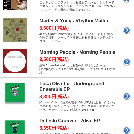
ロンドンの人気アクトによる最新アルバム。シルキーで
ロマンティックなシンセ・ファンク/ブギー/ポップで魅了
していく、例に漏れず素敵な1枚です。
Marter & Yony - Rhythm Matter
5,600円(税込)
Jazzy SportのMarter擁するプロジェクトによる'18年作
が限定復刻。クールで浮遊感のある良質ダウンテンポ・
ダブ・アルバム。
Morning People - Morning People
3,500円(税込)
主宰Adam Feingoldによる前作が素晴らしかった
[Temple]からフロア完全対応な新ユニットの1st. EPが登
場。
Luca Olivotto - Underground
Ensemble EP
3,350円(税込)
[Groove Culture]所属の若手イタリア人による、クラシッ
ク感のある温かくグルーヴィーなハウス集。豪華メンツ
がサポート中、フロアを賑わす1枚です!!
Definite Grooves - Alive EP
3,350円(税込)
イタリアの好調レーベル[Groove Culture]発、温かいグル