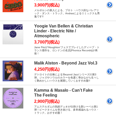
3,900円(税込)
メルボルンの新人による、プロト・ハウス的なバレアリ
ック・ダンス・トラック。Andrasによるリミックスも秀
逸です!!
Yoogie Van Bellen & Christian
Linder - Electric Nite /
Atmospheric
3,700円(税込)
Jane Fitzが'Houghton'フェスでプレイしたディープ・ト
ランス傑作を、ロンドンの名店[Phonica Records]が再
発！
Malik Alston - Beyond Jazz Vol.3
4,250円(税込)
デトロイトの古株による'Beyond Jazz'シリーズの第3
弾。ジャズやソウルのカラーを色濃く孕みながら生々し
く艶めかしいハウスを展開していくおすすめ盤!!
Kamma & Masalo - Can’t Fake
The Feeling
2,900円(税込)
アムステルダムの気鋭デュオが仕掛ける新レーベル第1
弾！ピークタイムを突き抜ける、多幸感溢れるハウス・
トラック。おすすめ盤！