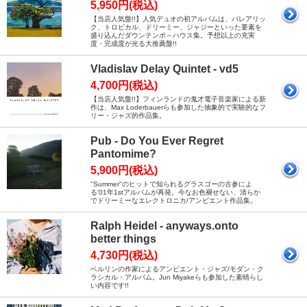
5,950円(税込)
【当店人気盤!!】人気デュオの初アルバムは、バレアリッ
ク、トロピカル、ドリーミー、ジャジーといった要素を
盛り込んだダウンテンポ～ハウス集。予想以上の充実
度・完成度が光る大推薦盤!!
Vladislav Delay Quintet - vd5
4,700円(税込)
【当店人気盤!!】フィンランドの鬼才電子音楽家による新
作は、Max Loderbauerらも参加した抽象的で実験的なフ
リー・ジャズ的作品集。
Pub - Do You Ever Regret
Pantomime?
5,900円(税込)
"Summer"のヒットで知られるグラスゴーの古参によ
る'01年1stアルバムが再発。今なお色褪せない、清らか
でドリーミーなエレクトロニカ/アンビエント作品集。
Ralph Heidel - anyways.onto
better things
4,730円(税込)
ベルリンの作家によるアンビエント・ジャズ/モダン・ク
ラシカル・アルバム。Jun Miyakeらも参加した素晴らし
い内容です!!